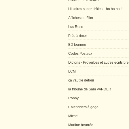
Coucou - ma série !
Histoires super drôles... ha ha ha !!!
Affiches de Film
Luc Rose
Prêt-à-rimer
BD tournée
Codes Postaux
Dictons - Proverbes et autres écrits bre
LCM
ça vaut le détour
la tribune de Sam VANDER
Ronny
Calendriers à gogo
Michel
Martine beurrée