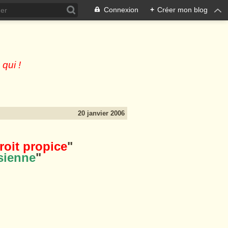
Connexion
+
Créer mon blog
 qui !
20 janvier 2006
roit propice
"
sienne
"