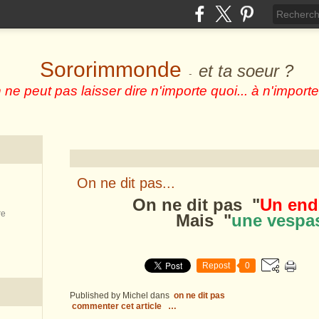
Sororimmonde
et ta soeur ?
-
 ne peut pas laisser dire n'importe quoi... à n'importe
On ne dit pas...
On ne dit pas "
Un end
re
Mais "
une vespa
Repost
0
Published by Michel
dans
on ne dit pas
commenter cet article
…