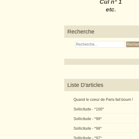
Cul n° 1
etc
.
Recherche
Liste D'articles
Quand le coeur de Paris fait boum !
Sollicitude - *100*
Sollicitude - *99*
Sollicitude - *98*
Sollicitude - *97*