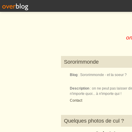
on
Sororimmonde
Blog
: Sororimmonde - et ta soeur ?
Description
: on ne peut pas laisser di
n'importe quoi... à n'importe qui !
Contact
Quelques photos de cul ?