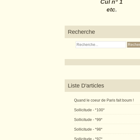
Cul n° 1
etc
.
Recherche
Liste D'articles
Quand le coeur de Paris fait boum !
Sollicitude - *100*
Sollicitude - *99*
Sollicitude - *98*
Sollicitude - *97*