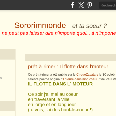
Sororimmonde
et ta soeur ?
-
 ne peut pas laisser dire n'importe quoi... à n'importe
prêt-à-rimer : Il flotte dans l'moteur
Ce prêt-à-rimer a été publié sur le
CirqueZavatars
le 30 octob
re
célèbre poème original "
Il pleure dans mon coeur...
" de Paul Ve
IL FLOTTE DANS L' MOTEUR
Ce soir j'ai mal au coeur
en traversant la ville
en lorge et en langueur
(tu vois, j'ai des haut-le-coeur !).