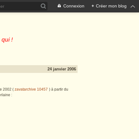
Connexion
+
Créer mon blog
 qui !
24 janvier 2006
re 2002 (
zavatarchive 10457
) à partir du
rlaine :