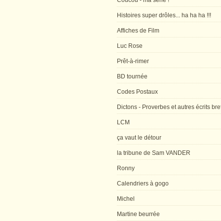
Coucou - ma série !
Histoires super drôles... ha ha ha !!!
Affiches de Film
Luc Rose
Prêt-à-rimer
BD tournée
Codes Postaux
Dictons - Proverbes et autres écrits bre
LCM
ça vaut le détour
la tribune de Sam VANDER
Ronny
Calendriers à gogo
Michel
Martine beurrée