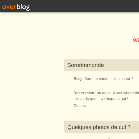
on
Sororimmonde
Blog
: Sororimmonde - et ta soeur ?
Description
: on ne peut pas laisser di
n'importe quoi... à n'importe qui !
Contact
Quelques photos de cul ?