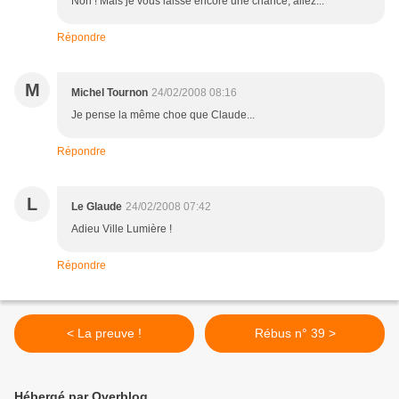
Non ! Mais je vous laisse encore une chance, allez...
Répondre
M
Michel Tournon
24/02/2008 08:16
Je pense la même choe que Claude...
Répondre
L
Le Glaude
24/02/2008 07:42
Adieu Ville Lumière !
Répondre
< La preuve !
Rébus n° 39 >
Hébergé par Overblog