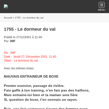
MENU
Accueil
» 1755 - Le dormeur du val
1755 - Le dormeur du val
Publié le 27/12/2001 à 11:40
Par
JMF
De : JMF
Date : Jeudi 27, Décembre 2001 11:40
Objet : Le dormeur du val
Avec les mêmes rimes :
MAUVAIS ENTRAINEUR DE BOXE
Premier exercice, passage de rivière.
Fais gaffe à ton training, n’en fais pas des haillons,
Mais entraine-toi bien et ta maman sera fière
Si, question de boxe, t’en connais un rayon.
Puis, une fois vainqueur, t’auras des femmes nues