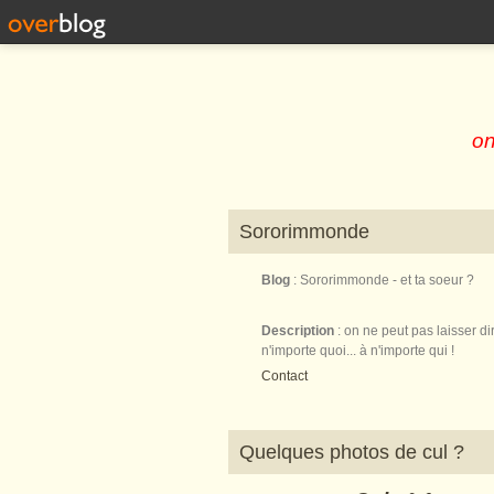
on
Sororimmonde
Blog
: Sororimmonde - et ta soeur ?
Description
: on ne peut pas laisser di
n'importe quoi... à n'importe qui !
Contact
Quelques photos de cul ?