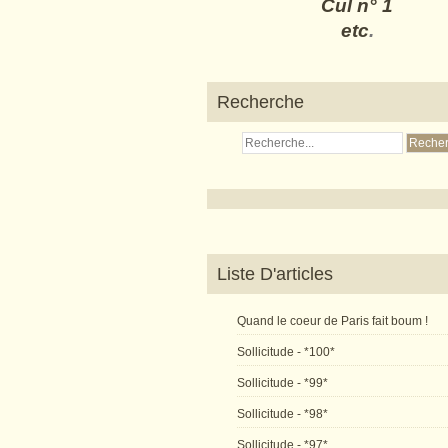
Cul n° 1
etc
.
Recherche
Liste D'articles
Quand le coeur de Paris fait boum !
Sollicitude - *100*
Sollicitude - *99*
Sollicitude - *98*
Sollicitude - *97*