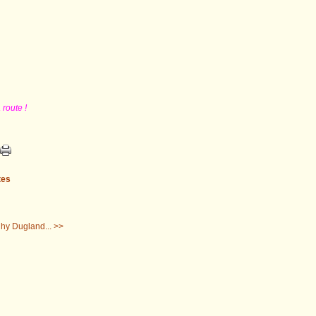
 route !
tes
nhy Dugland... >>