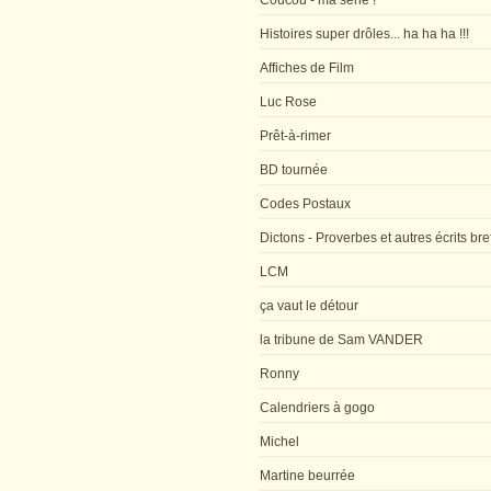
Coucou - ma série !
Histoires super drôles... ha ha ha !!!
Affiches de Film
Luc Rose
Prêt-à-rimer
BD tournée
Codes Postaux
Dictons - Proverbes et autres écrits bre
LCM
ça vaut le détour
la tribune de Sam VANDER
Ronny
Calendriers à gogo
Michel
Martine beurrée