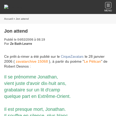
MENU
Accueil
» Jon attend
Jon attend
Publié le 04/02/2006 à 08:19
Par
Ze Bath Leurre
Ce prêt-à-rimer a été publié sur le
le 28 janvier
CirqueZavatars
2006 (
zavatarchive 15068
), à partir du poème "
Le Pélican
" de
Robert Desnos :
Il se prénomme Jonathan,
vient juste d'avoir dix-huit ans,
grabataire sur un lit d'camp
quelque part en Extrême-Orient.
Il est presque mort, Jonathan.
Il souffre en silence, plus blanc