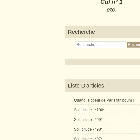
Cul n° 1
etc
.
Recherche
Liste D'articles
Quand le coeur de Paris fait boum !
Sollicitude - *100*
Sollicitude - *99*
Sollicitude - *98*
Sollicitude - *97*