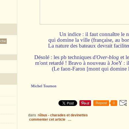
Un indice : il faut connaître le 
qui domine la ville (française, au bo
La nature des bateaux devrait facilite
Désolé : les pb techniques d'
Over-blog
et l
m'ont retardé ! Bravo à nouveau à JoeY : il
(Le faon-Faron [mont qui domine la
Michel Tournon
Repost
0
dans
rébus - charades et devinettes
commenter cet article
…