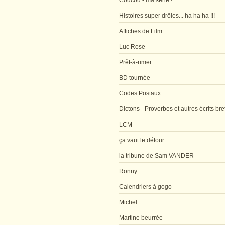
Coucou - ma série !
Histoires super drôles... ha ha ha !!!
Affiches de Film
Luc Rose
Prêt-à-rimer
BD tournée
Codes Postaux
Dictons - Proverbes et autres écrits bre
LCM
ça vaut le détour
la tribune de Sam VANDER
Ronny
Calendriers à gogo
Michel
Martine beurrée