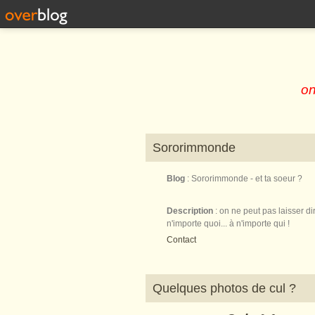
on
Sororimmonde
Blog
: Sororimmonde - et ta soeur ?
Description
: on ne peut pas laisser di
n'importe quoi... à n'importe qui !
Contact
Quelques photos de cul ?