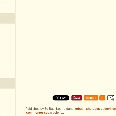
Repost
0
Published by Ze Bath Leurre
dans
rébus - charades et devinet
commenter cet article
…