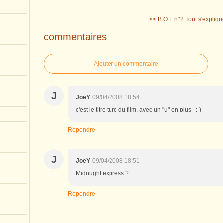
<< B.O.F n°2
Tout s'expliqu
commentaires
Ajouter un commentaire
J
JoeY
09/04/2008 18:54
c'est le titre turc du film, avec un "u" en plus ;-)
Répondre
J
JoeY
09/04/2008 18:51
Midnught express ?
Répondre