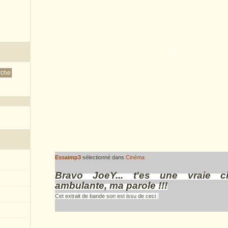
Essaimp3
sélectionné dans
Cinéma
Bravo JoeY... t'es une vraie c
ambulante, ma parole !!!
Cet extrait de bande son est issu de ceci :