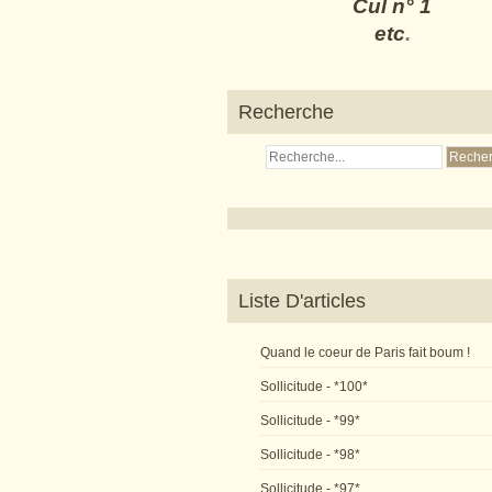
Cul n° 1
etc
.
Recherche
Liste D'articles
Quand le coeur de Paris fait boum !
Sollicitude - *100*
Sollicitude - *99*
Sollicitude - *98*
Sollicitude - *97*