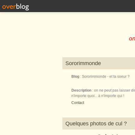
on
Sororimmonde
Blog
: Sororimmonde - et ta soeur ?
Description
: on ne peut pas laisser di
n'importe quoi... à n'importe qui !
Contact
Quelques photos de cul ?