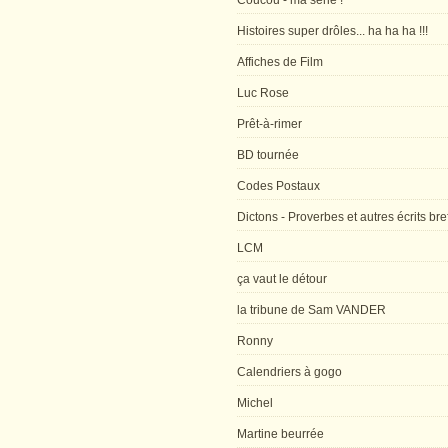
Coucou - ma série !
Histoires super drôles... ha ha ha !!!
Affiches de Film
Luc Rose
Prêt-à-rimer
BD tournée
Codes Postaux
Dictons - Proverbes et autres écrits bre
LCM
ça vaut le détour
la tribune de Sam VANDER
Ronny
Calendriers à gogo
Michel
Martine beurrée