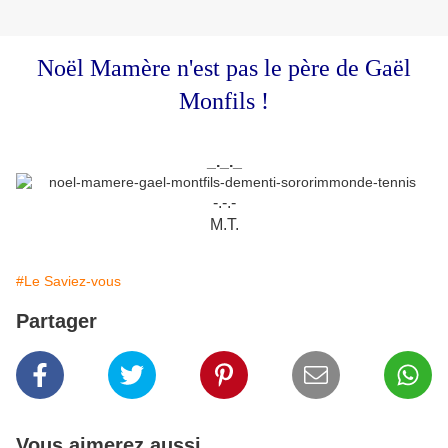
Noël Mamère n'est pas le père de Gaël
Monfils !
_._._
-.-.-
M.T.
#Le Saviez-vous
Partager
Vous aimerez aussi