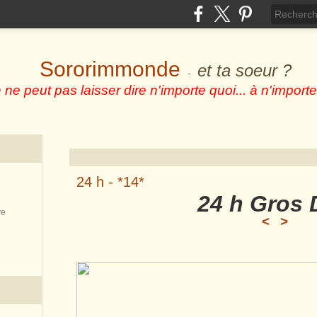
Sororimmonde
et ta soeur ?
-
 ne peut pas laisser dire n'importe quoi... à n'importe
24 h - *14*
24 h Gros 
re
<
>