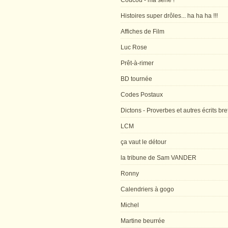
Coucou - ma série !
Histoires super drôles... ha ha ha !!!
Affiches de Film
Luc Rose
Prêt-à-rimer
BD tournée
Codes Postaux
Dictons - Proverbes et autres écrits bre
LCM
ça vaut le détour
la tribune de Sam VANDER
Ronny
Calendriers à gogo
Michel
Martine beurrée