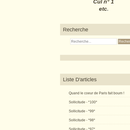
Cul n° 1
etc
.
Recherche
Liste D'articles
Quand le coeur de Paris fait boum !
Sollicitude - *100*
Sollicitude - *99*
Sollicitude - *98*
Sollicitude - *97*