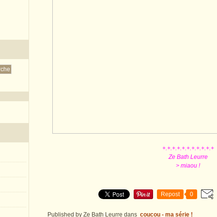
+.+.+.+.+.+.+.+.+.+.+
Ze Bath Leurre
> miaou !
Repost
0
Published by Ze Bath Leurre
dans
coucou - ma série !