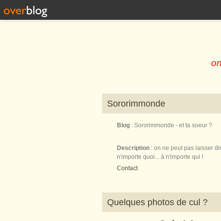
on
Sororimmonde
Blog
: Sororimmonde - et ta soeur ?
Description
: on ne peut pas laisser di
n'importe quoi... à n'importe qui !
Contact
Quelques photos de cul ?