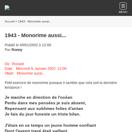
MENU
Accueil
» 1943 - Monorime aussi...
1943 - Monorime aussi...
Publié le 09/01/2002 à 12:00
Par
Ronny
De : Ronald
Date : Mercredi 9, Janvier 2002 12:00
Objet : Monorime aussi...
Petit exercice de monorime puisque il semble que cela soit la dernière
tendance !
Je marche en direction de l'océan
Perdu dans mes pensées je suis absent,
Repensant aux sublimes folies d'antan
Je fais du jour funeste un triste bilan.
J'étais en ce temps un jeune homme confiant
Dont l'avenir tracé était vaillant,