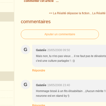
commenter cet article
…
<< La Réalité dépasse la fiction...
La Réalité 
commentaires
Ajouter un commentaire
G
Galatée
20/05/2008 09:50
Mais non, tu n'es pas vieux ... il ne faut pas te dévalo
c'est une culture partagée ! :-))
Répondre
G
Galatée
19/05/2008 23:40
Hommage bissé à un fils élisabétain ...(Aucun mérite ! 
neurone est en stand by !)
Répondre