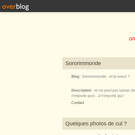
on
Sororimmonde
Blog
: Sororimmonde - et ta soeur ?
Description
: on ne peut pas laisser di
n'importe quoi... à n'importe qui !
Contact
Quelques photos de cul ?