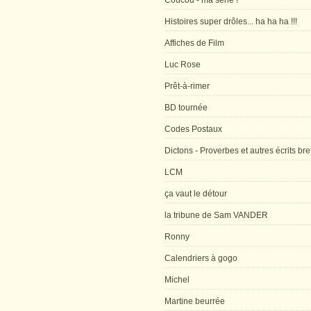
Coucou - ma série !
Histoires super drôles... ha ha ha !!!
Affiches de Film
Luc Rose
Prêt-à-rimer
BD tournée
Codes Postaux
Dictons - Proverbes et autres écrits bre
LCM
ça vaut le détour
la tribune de Sam VANDER
Ronny
Calendriers à gogo
Michel
Martine beurrée