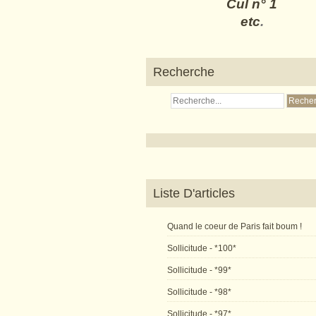
Cul n° 1
etc
.
Recherche
Liste D'articles
Quand le coeur de Paris fait boum !
Sollicitude - *100*
Sollicitude - *99*
Sollicitude - *98*
Sollicitude - *97*