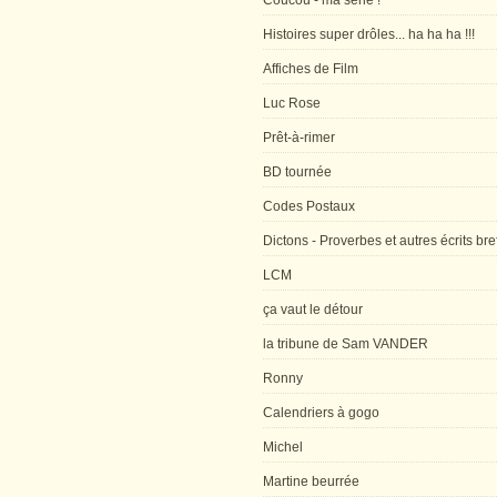
Coucou - ma série !
Histoires super drôles... ha ha ha !!!
Affiches de Film
Luc Rose
Prêt-à-rimer
BD tournée
Codes Postaux
Dictons - Proverbes et autres écrits bre
LCM
ça vaut le détour
la tribune de Sam VANDER
Ronny
Calendriers à gogo
Michel
Martine beurrée