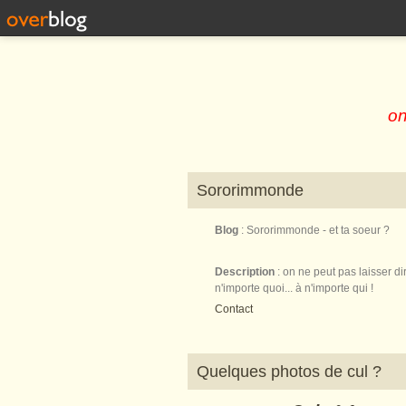
on
Sororimmonde
Blog
: Sororimmonde - et ta soeur ?
Description
: on ne peut pas laisser di
n'importe quoi... à n'importe qui !
Contact
Quelques photos de cul ?