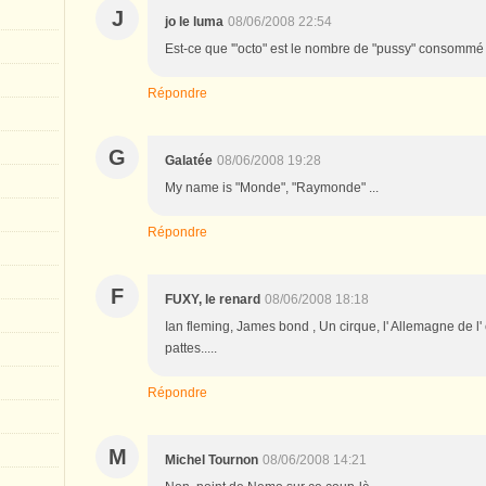
J
jo le luma
08/06/2008 22:54
Est-ce que '"octo" est le nombre de "pussy" consommé 
Répondre
G
Galatée
08/06/2008 19:28
My name is "Monde", "Raymonde" ...
Répondre
F
FUXY, le renard
08/06/2008 18:18
Ian fleming, James bond , Un cirque, l' Allemagne de l'
pattes.....
Répondre
M
Michel Tournon
08/06/2008 14:21