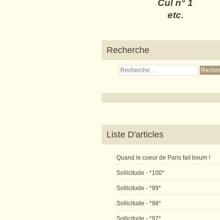
Cul n° 1
etc
.
Recherche
Liste D'articles
Quand le coeur de Paris fait boum !
Sollicitude - *100*
Sollicitude - *99*
Sollicitude - *98*
Sollicitude - *97*