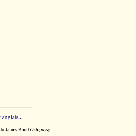
anglais...
en du James Bond
Octopussy