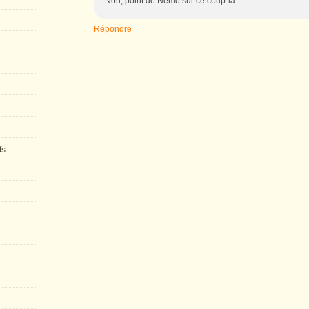
Non, point de Nemo sur ce coup-là...
Répondre
fs