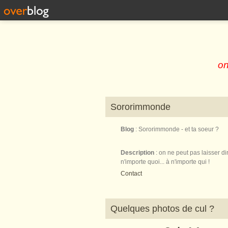
on
Sororimmonde
Blog
: Sororimmonde - et ta soeur ?
Description
: on ne peut pas laisser di
n'importe quoi... à n'importe qui !
Contact
Quelques photos de cul ?