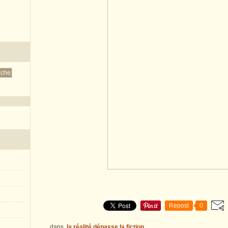
Repost
0
dans
la réalité dépasse la fiction