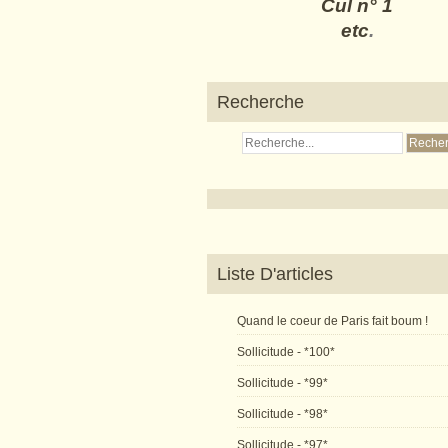
Cul n° 1
etc
.
Recherche
Liste D'articles
Quand le coeur de Paris fait boum !
Sollicitude - *100*
Sollicitude - *99*
Sollicitude - *98*
Sollicitude - *97*