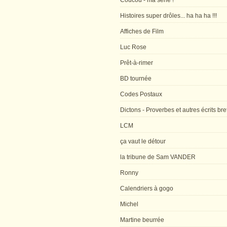
Coucou - ma série !
Histoires super drôles... ha ha ha !!!
Affiches de Film
Luc Rose
Prêt-à-rimer
BD tournée
Codes Postaux
Dictons - Proverbes et autres écrits bre
LCM
ça vaut le détour
la tribune de Sam VANDER
Ronny
Calendriers à gogo
Michel
Martine beurrée