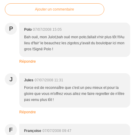
Ajouter un commentaire
P
Polo
07/07/2008 15:05
Bah oué, mon Julot,bah oué mon poto,fallait v'nir plus tôt !!!Au
lieu d'fair' le beauchez les zigotos,y'avait du boulotpar ici mon
gros !Signé Polo !
Répondre
J
Jules
07/07/2008 11:31
Force est de reconnaître que c'est un peu mieux et pour la
gloire que vous m'offrez vous allez me faire regretter de n'être
pas venu plus tôt !
Répondre
F
Françoise
07/07/2008 09:47