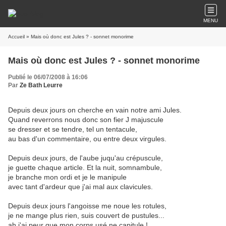
MENU
Accueil
» Mais où donc est Jules ? - sonnet monorime
Mais où donc est Jules ? - sonnet monorime
Publié le 06/07/2008 à 16:06
Par
Ze Bath Leurre
Depuis deux jours on cherche en vain notre ami Jules.
Quand reverrons nous donc son fier J majuscule
se dresser et se tendre, tel un tentacule,
au bas d'un commentaire, ou entre deux virgules.
Depuis deux jours, de l'aube juqu'au crépuscule,
je guette chaque article. Et la nuit, somnambule,
je branche mon ordi et je le manipule
avec tant d'ardeur que j'ai mal aux clavicules.
Depuis deux jours l'angoisse me noue les rotules,
je ne mange plus rien, suis couvert de pustules...
ah j'ai peur que mon corps usé ne capitule !