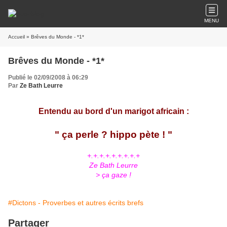
MENU
Accueil
» Brêves du Monde - *1*
Brêves du Monde - *1*
Publié le 02/09/2008 à 06:29
Par
Ze Bath Leurre
Entendu au bord d'un marigot africain :
" ça perle ? hippo pète ! "
+.+.+.+.+.+.+.+.+
Ze Bath Leurre
> ça gaze !
#Dictons - Proverbes et autres écrits brefs
Partager