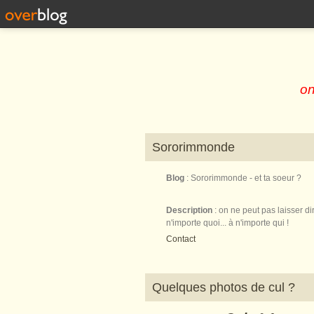
on
Sororimmonde
Blog
: Sororimmonde - et ta soeur ?
Description
: on ne peut pas laisser di
n'importe quoi... à n'importe qui !
Contact
Quelques photos de cul ?