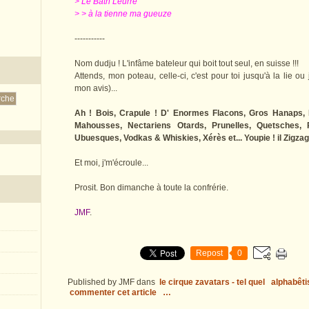
> Le Bath Leurre
> > à la tienne ma gueuze
-----------
Nom dudju ! L'infâme bateleur qui boit tout seul, en suisse !!!
Attends, mon poteau, celle-ci, c'est pour toi jusqu'à la lie ou ju
mon avis)...
Ah ! Bois, Crapule ! D' Enormes Flacons, Gros Hanaps,
Mahousses, Nectariens Otards, Prunelles, Quetsches, Re
Ubuesques, Vodkas & Whiskies, Xérès et... Youpie ! il Zigzag
Et moi, j'm'écroule...
Prosit. Bon dimanche à toute la confrérie.
JMF
.
Repost
0
Published by JMF
dans
le cirque zavatars - tel quel
alphabêti
commenter cet article
…