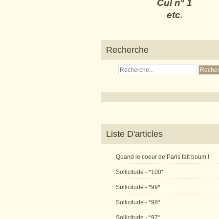
Cul n° 1
etc
.
Recherche
Liste D'articles
Quand le coeur de Paris fait boum !
Sollicitude - *100*
Sollicitude - *99*
Sollicitude - *98*
Sollicitude - *97*