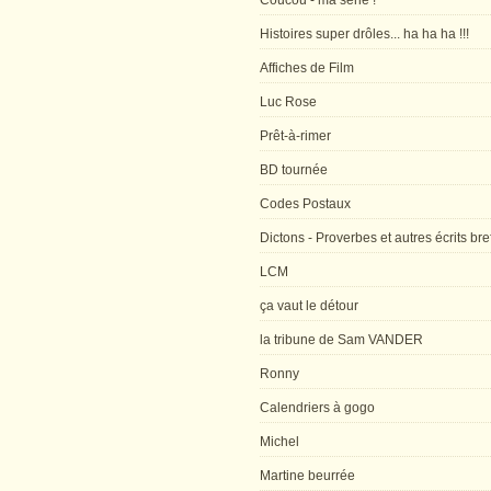
Coucou - ma série !
Histoires super drôles... ha ha ha !!!
Affiches de Film
Luc Rose
Prêt-à-rimer
BD tournée
Codes Postaux
Dictons - Proverbes et autres écrits bre
LCM
ça vaut le détour
la tribune de Sam VANDER
Ronny
Calendriers à gogo
Michel
Martine beurrée