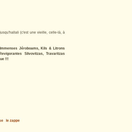
squ'hallali (c'est une vieille, celle-là, à
 Immenses Jéroboams, Kils & Litrons
vigorantes Slivovitzas, Travaritzas
ue !!!
se
le zappe