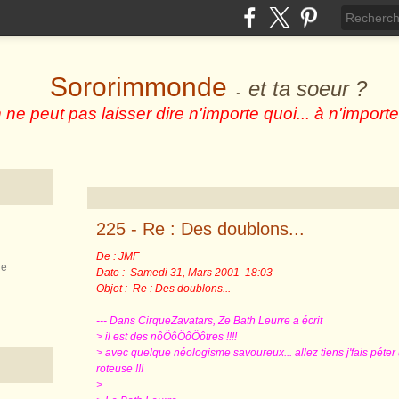
Sororimmonde
et ta soeur ?
-
 ne peut pas laisser dire n'importe quoi... à n'importe
225 - Re : Des doublons...
De : JMF
re
Date : Samedi 31, Mars 2001 18:03
Objet : Re : Des doublons...
--- Dans CirqueZavatars, Ze Bath Leurre a écrit
> il est des nôÔôÔôÔôtres !!!!
> avec quelque néologisme savoureux... allez tiens j'fais péter
roteuse !!!
>