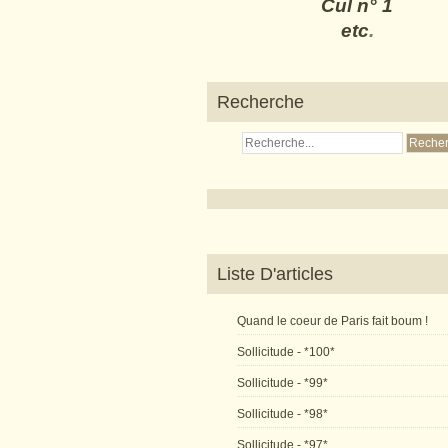
Cul n° 1
etc
.
Recherche
Liste D'articles
Quand le coeur de Paris fait boum !
Sollicitude - *100*
Sollicitude - *99*
Sollicitude - *98*
Sollicitude - *97*