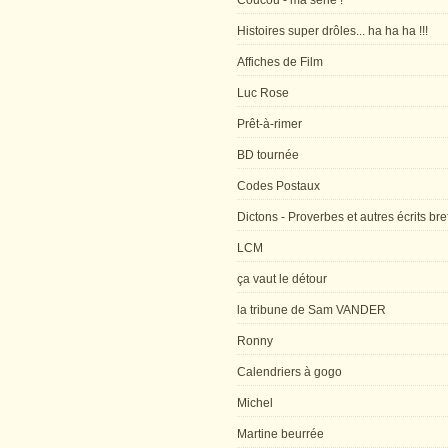
Coucou - ma série !
Histoires super drôles... ha ha ha !!!
Affiches de Film
Luc Rose
Prêt-à-rimer
BD tournée
Codes Postaux
Dictons - Proverbes et autres écrits bre
LCM
ça vaut le détour
la tribune de Sam VANDER
Ronny
Calendriers à gogo
Michel
Martine beurrée