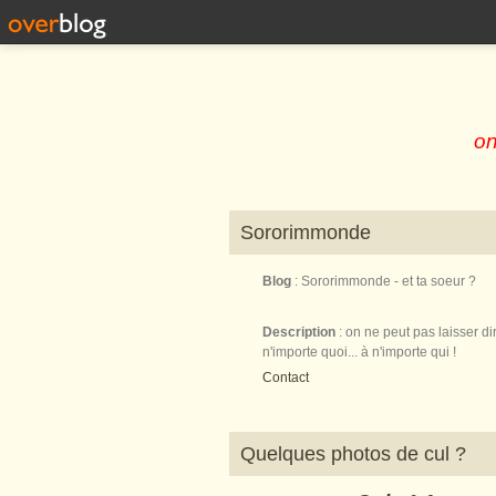
on
Sororimmonde
Blog
: Sororimmonde - et ta soeur ?
Description
: on ne peut pas laisser di
n'importe quoi... à n'importe qui !
Contact
Quelques photos de cul ?