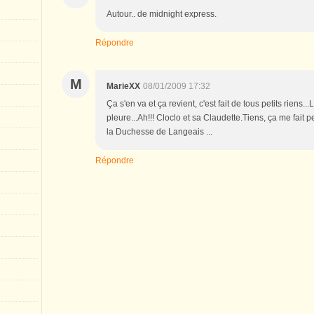
Autour.. de midnight express.
Répondre
M
MarieXX
08/01/2009 17:32
Ça s'en va et ça revient, c'est fait de tous petits riens..
pleure...Ah!!! Cloclo et sa Claudette.Tiens, ça me fait
la Duchesse de Langeais ...
Répondre