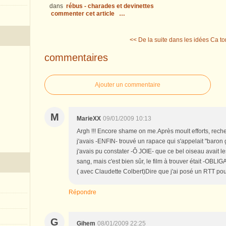
dans
rébus - charades et devinettes
commenter cet article
…
<< De la suite dans les idées
Ca to
commentaires
Ajouter un commentaire
M
MarieXX
09/01/2009 10:13
Argh !!! Encore shame on me.Après moult efforts, reche
j'avais -ENFIN- trouvé un rapace qui s'appelait "baron g
j'avais pu constater -Ô JOIE- que ce bel oiseau avait 
sang, mais c'est bien sûr, le film à trouver était 
( avec Claudette Colbert)Dire que j'ai posé un RTT pour 
Répondre
G
Gihem
08/01/2009 22:25