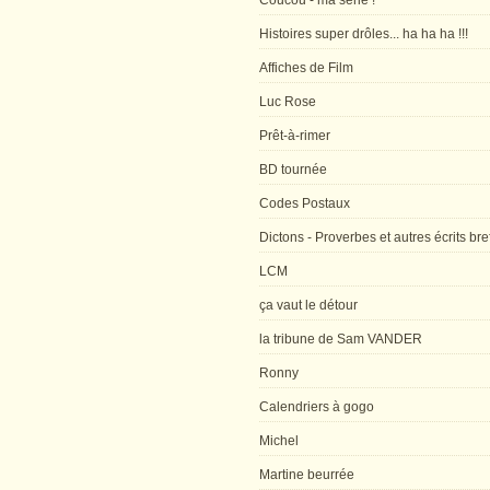
Coucou - ma série !
Histoires super drôles... ha ha ha !!!
Affiches de Film
Luc Rose
Prêt-à-rimer
BD tournée
Codes Postaux
Dictons - Proverbes et autres écrits bre
LCM
ça vaut le détour
la tribune de Sam VANDER
Ronny
Calendriers à gogo
Michel
Martine beurrée