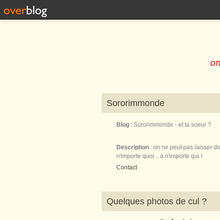
on
Sororimmonde
Blog
: Sororimmonde - et ta soeur ?
Description
: on ne peut pas laisser di
n'importe quoi... à n'importe qui !
Contact
Quelques photos de cul ?