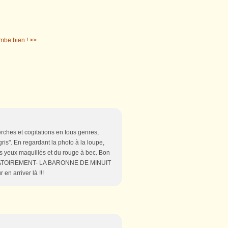
mbe bien ! >>
rches et cogitations en tous genres,
ris". En regardant la photo à la loupe,
les yeux maquillés et du rouge à bec. Bon
-OBLIGATOIREMENT- LA BARONNE DE MINUIT
en arriver là !!!