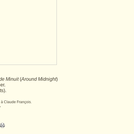
de Minuit
(
Around Midnight
)
er.
ts).
e à Claude François.
?