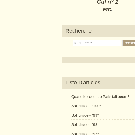
Cul n° 1
etc
.
Recherche
Liste D'articles
Quand le coeur de Paris fait boum !
Sollicitude - *100*
Sollicitude - *99*
Sollicitude - *98*
Sollicitude - *97*