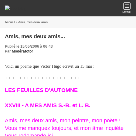
MENU
Accueil
» Amis, mes deux amis...
Amis, mes deux amis...
Publié le 15/05/2006 à 06:43
Par
Modératotor
Voici un poème que Victor Hugo écrivit un 15 mai :
+.+.+.+.+.+.+.+.+.+.+.+.+.+.+.+.+.+.+.+.+
LES FEUILLES D'AUTOMNE
XXVIII - A MES AMIS S.-B. et L. B.
Amis, mes deux amis, mon peintre, mon poëte !
Vous me manquez toujours, et mon âme inquiète
Vous redemande ici.