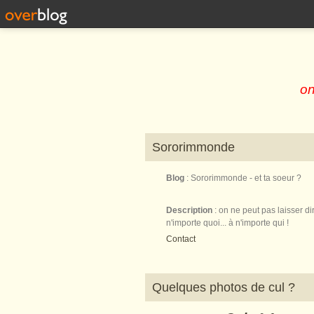
on
Sororimmonde
Blog
: Sororimmonde - et ta soeur ?
Description
: on ne peut pas laisser di
n'importe quoi... à n'importe qui !
Contact
Quelques photos de cul ?