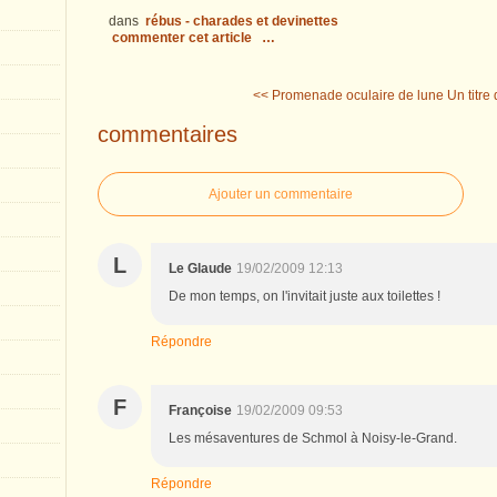
dans
rébus - charades et devinettes
commenter cet article
…
<< Promenade oculaire de lune
Un titre 
commentaires
Ajouter un commentaire
L
Le Glaude
19/02/2009 12:13
De mon temps, on l'invitait juste aux toilettes !
Répondre
F
Françoise
19/02/2009 09:53
Les mésaventures de Schmol à Noisy-le-Grand.
Répondre