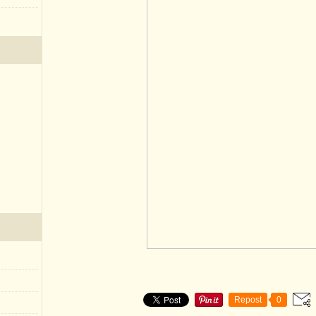
Repost
0