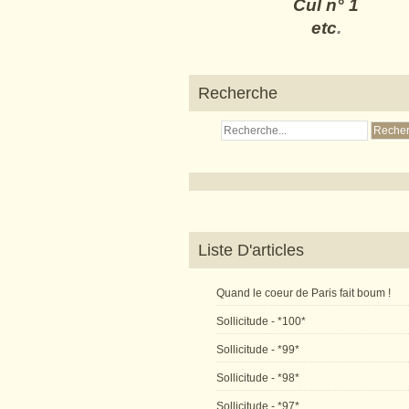
Cul n° 1
etc
.
Recherche
Liste D'articles
Quand le coeur de Paris fait boum !
Sollicitude - *100*
Sollicitude - *99*
Sollicitude - *98*
Sollicitude - *97*