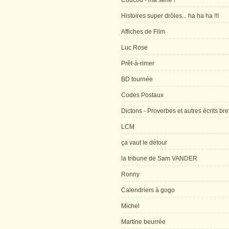
Coucou - ma série !
Histoires super drôles... ha ha ha !!!
Affiches de Film
Luc Rose
Prêt-à-rimer
BD tournée
Codes Postaux
Dictons - Proverbes et autres écrits bre
LCM
ça vaut le détour
la tribune de Sam VANDER
Ronny
Calendriers à gogo
Michel
Martine beurrée