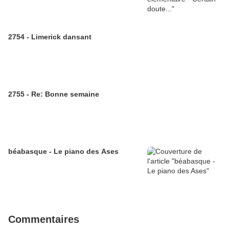
2754 - Limerick dansant
2755 - Re: Bonne semaine
béabasque - Le piano des Ases
Commentaires