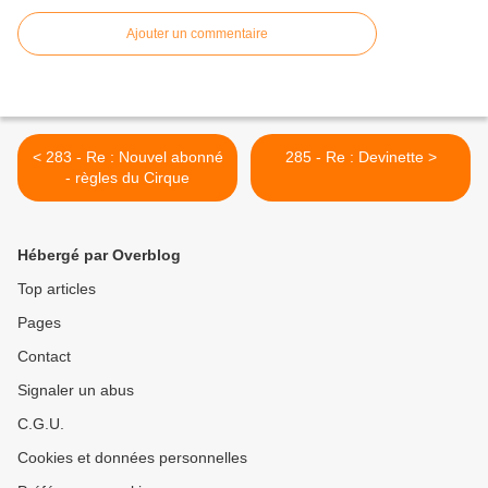
Ajouter un commentaire
< 283 - Re : Nouvel abonné
285 - Re : Devinette >
- règles du Cirque
Hébergé par Overblog
Top articles
Pages
Contact
Signaler un abus
C.G.U.
Cookies et données personnelles