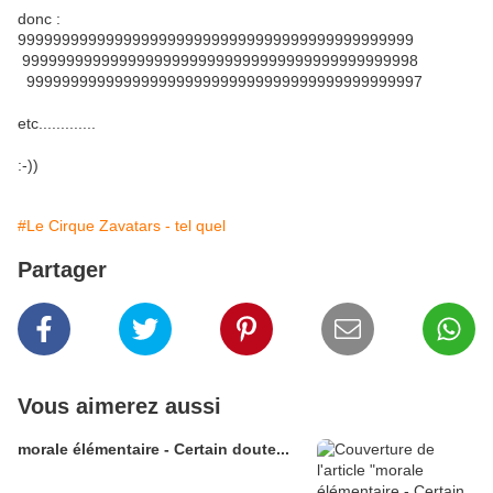
donc :
999999999999999999999999999999999999999999999
999999999999999999999999999999999999999999998
999999999999999999999999999999999999999999997
etc.............
:-))
#Le Cirque Zavatars - tel quel
Partager
Vous aimerez aussi
morale élémentaire - Certain doute...