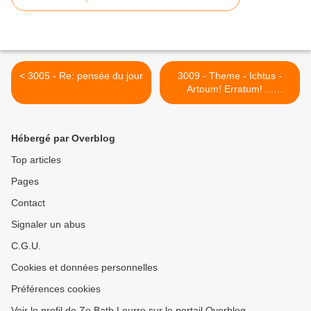
< 3005 - Re: pensée du jour
3009 - Theme - Ichtus -
Artoum! Erratum! ...
Correctum merdum ou je
suis Doomed! >
Hébergé par Overblog
Top articles
Pages
Contact
Signaler un abus
C.G.U.
Cookies et données personnelles
Préférences cookies
Voir le profil de Ze Bath Leurre sur le portail Overblog