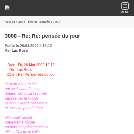
MENU
Accueil
» 3008 - Re: Re: pensée du jour
3008 - Re: Re: pensée du jour
Publié le 29/03/2002 à 13:12
Par
Luc Rose
Date : Fri, 29 Mar 2002 13:12
De : Luc Rose
Objet : Re: Re: pensée du jour
c'est un Anar en tôle
qui avait chaud au col
depuis qu'il avait la vérole
passée par la Nicole
celle qui vendait des brols
et aussi du pétrole (luc)
elle puait l'alcool
notre vieille Nicole
en plus complètement folle
elle sniffait de la colle