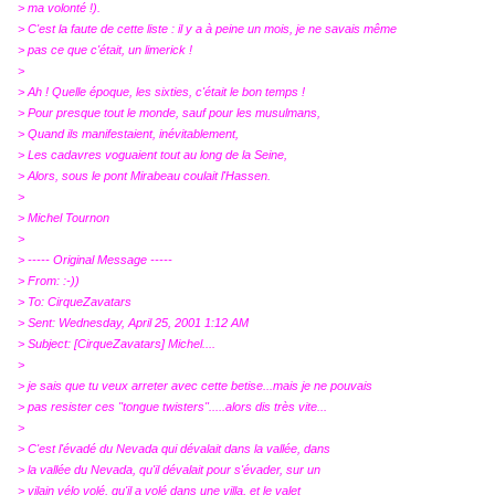
> ma volonté !).
> C'est la faute de cette liste : il y a à peine un mois, je ne savais même
> pas ce que c'était, un limerick !
>
> Ah ! Quelle époque, les sixties, c'était le bon temps !
> Pour presque tout le monde, sauf pour les musulmans,
> Quand ils manifestaient, inévitablement,
> Les cadavres voguaient tout au long de la Seine,
> Alors, sous le pont Mirabeau coulait l'Hassen.
>
> Michel Tournon
>
> ----- Original Message -----
> From: :-))
> To: CirqueZavatars
> Sent: Wednesday, April 25, 2001 1:12 AM
> Subject: [CirqueZavatars] Michel....
>
> je sais que tu veux arreter avec cette betise...mais je ne pouvais
> pas resister ces "tongue twisters".....alors dis très vite...
>
> C'est l'évadé du Nevada qui dévalait dans la vallée, dans
> la vallée du Nevada, qu'il dévalait pour s'évader, sur un
> vilain vélo volé, qu'il a volé dans une villa, et le valet