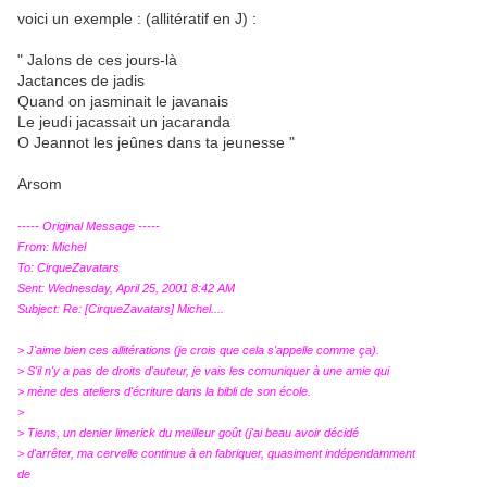
voici un exemple : (allitératif en J) :
" Jalons de ces jours-là
Jactances de jadis
Quand on jasminait le javanais
Le jeudi jacassait un jacaranda
O Jeannot les jeûnes dans ta jeunesse "
Arsom
----- Original Message -----
From: Michel
To: CirqueZavatars
Sent: Wednesday, April 25, 2001 8:42 AM
Subject: Re: [CirqueZavatars] Michel....
> J'aime bien ces allitérations (je crois que cela s'appelle comme ça).
> S'il n'y a pas de droits d'auteur, je vais les comuniquer à une amie qui
> mène des ateliers d'écriture dans la bibli de son école.
>
> Tiens, un denier limerick du meilleur goût (j'ai beau avoir décidé
> d'arrêter, ma cervelle continue à en fabriquer, quasiment indépendamment
de