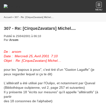
MENU
Accueil
» 307 - Re: [CirqueZavatars] Michel....
307 - Re: [CirqueZavatars] Michel....
Publié le 25/04/2001 à 06:10
Par
Arsom
De : arsom
Date : Mercredi 25, Avril 2001 7:10
Objet : Re: [CirqueZavatars] Michel....
pour les "papous à poux", c'est tiré d'un "Gaston Lagaffe" (je
peux regarder lequel si ça te dit)
L'allitératif a été utilisé par l'Oulipo, et notamment par Queval
(Bibliothèque oulipienne, vol 2, page 257 et suivantes)
Il y présente 18 "écrits sur mesures" qu'il appelle "allitératifs" (à
partir
des 18 consonnes de l'alphabet)