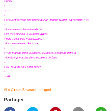
> poux.
>
> *******
>
> et avant de vous dire bonne nuit un "tongue-twister" en hawaian..:-)))
>
> Hele wawai o ka malamalama,
> ka malamalama, o ka malamalama,
> hele wawai o ka malamalama,
> ka malamalama o ke Akua.
>
> = Je marche dans la lumière, la lumière, je marche dans la
> lumière, je marche dans le lumière de Dieu
>
> ok, ca suffit pour cette année...
>
> :-))
#Le Cirque Zavatars - tel quel
Partager