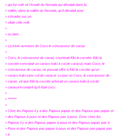
> qui fut volé vit l'évadé du Nevada qui dévalait dans la
> vallée, dans la vallée du Nevada, qu'il dévalait pour
> s'évader sur un
> vilain vélo volé.
>
> ou bien
>
> La triste aventure de Coco le concasseur de cacao
>
> Coco, le concasseur de cacao, courtisait Kiki la cocotte. Kiki la
> cocotte convoitait un caraco kaki à col de caracul; mais Coco, le
> concasseur de cacao, ne pouvait offrir à Kiki la cocotte qu'un
> caraco kaki sans col de caracul. Le jour où Coco, le concasseur de
> cacao, vit que Kiki la cocotte arborait un caraco kaki à col de
> caracul il comprit qu'il était cocu
>
> *******
>
> Chez les Papous il y a des Papous papas et des Papous pas papas et
> des Papous à poux et des Papous pas à poux. Donc chez les
> Papous il y a des Papous papas à poux et des Papous papas pas à
> Poux et des Papous pas papas à poux et des Papous pas papas pas
> à