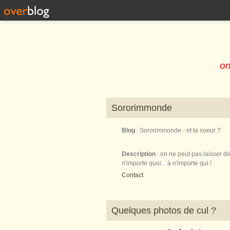
on
Sororimmonde
Blog
: Sororimmonde - et ta soeur ?
Description
: on ne peut pas laisser di
n'importe quoi... à n'importe qui !
Contact
Quelques photos de cul ?