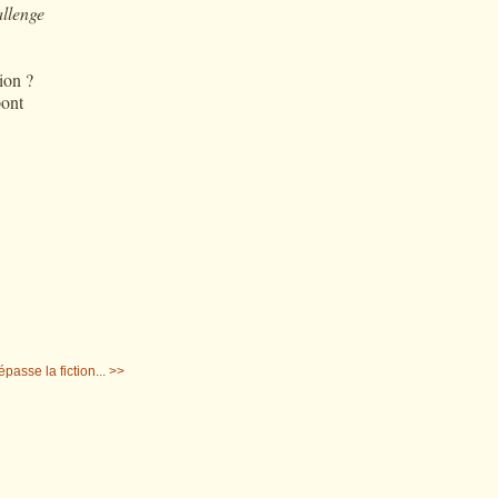
llenge
ion ?
pont
passe la fiction... >>