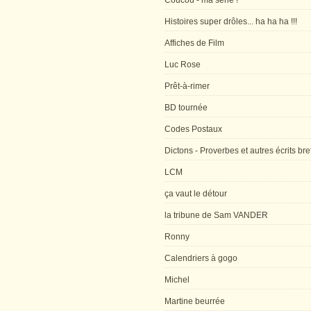
Coucou - ma série !
Histoires super drôles... ha ha ha !!!
Affiches de Film
Luc Rose
Prêt-à-rimer
BD tournée
Codes Postaux
Dictons - Proverbes et autres écrits bre
LCM
ça vaut le détour
la tribune de Sam VANDER
Ronny
Calendriers à gogo
Michel
Martine beurrée