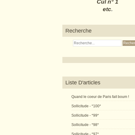
Cul n° 1
etc
.
Recherche
Liste D'articles
Quand le coeur de Paris fait boum !
Sollicitude - *100*
Sollicitude - *99*
Sollicitude - *98*
Sollicitude - *97*