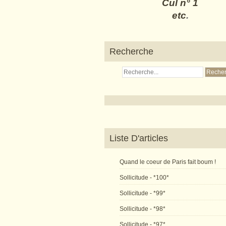
Cul n° 1
etc
.
Recherche
Liste D'articles
Quand le coeur de Paris fait boum !
Sollicitude - *100*
Sollicitude - *99*
Sollicitude - *98*
Sollicitude - *97*