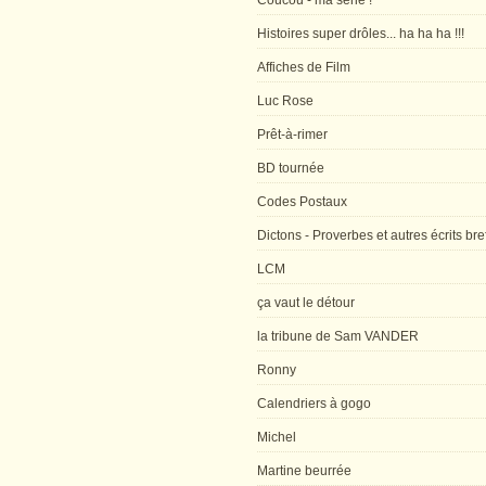
Coucou - ma série !
Histoires super drôles... ha ha ha !!!
Affiches de Film
Luc Rose
Prêt-à-rimer
BD tournée
Codes Postaux
Dictons - Proverbes et autres écrits bre
LCM
ça vaut le détour
la tribune de Sam VANDER
Ronny
Calendriers à gogo
Michel
Martine beurrée