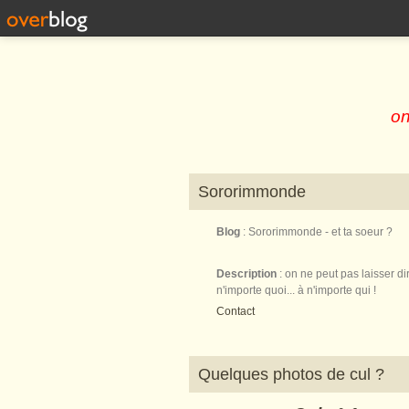
on
Sororimmonde
Blog
: Sororimmonde - et ta soeur ?
Description
: on ne peut pas laisser di
n'importe quoi... à n'importe qui !
Contact
Quelques photos de cul ?