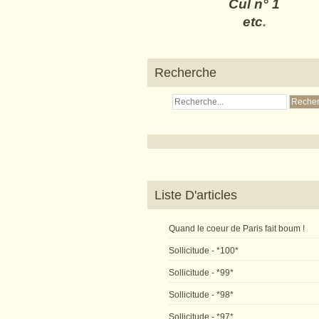
Cul n° 1
etc
.
Recherche
Liste D'articles
Quand le coeur de Paris fait boum !
Sollicitude - *100*
Sollicitude - *99*
Sollicitude - *98*
Sollicitude - *97*