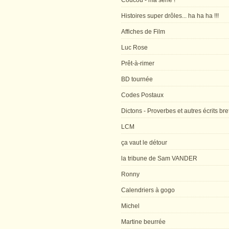
Coucou - ma série !
Histoires super drôles... ha ha ha !!!
Affiches de Film
Luc Rose
Prêt-à-rimer
BD tournée
Codes Postaux
Dictons - Proverbes et autres écrits bre
LCM
ça vaut le détour
la tribune de Sam VANDER
Ronny
Calendriers à gogo
Michel
Martine beurrée