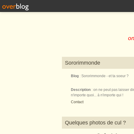
on
Sororimmonde
Blog
: Sororimmonde - et ta soeur ?
Description
: on ne peut pas laisser di
n'importe quoi... à n'importe qui !
Contact
Quelques photos de cul ?