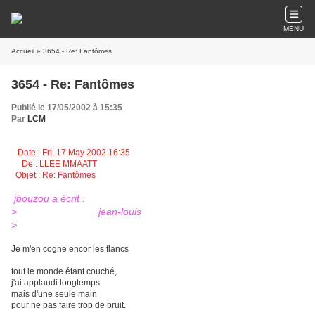
MENU
Accueil
» 3654 - Re: Fantômes
3654 - Re: Fantômes
Publié le 17/05/2002 à 15:35
Par
LCM
Date : Fri, 17 May 2002 16:35
De : LLEE MMAATT
Objet : Re: Fantômes
jbouzou a écrit :
> jean-louis
>
Je m'en cogne encor les flancs
tout le monde étant couché,
j'ai applaudi longtemps
mais d'une seule main
pour ne pas faire trop de bruit.