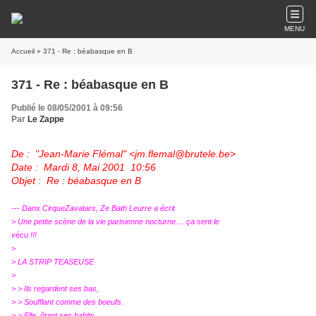
MENU
Accueil
» 371 - Re : béabasque en B
371 - Re : béabasque en B
Publié le 08/05/2001 à 09:56
Par
Le Zappe
De : "Jean-Marie Flémal" <jm.flemal@brutele.be>
Date : Mardi 8, Mai 2001 10:56
Objet : Re : béabasque en B
--- Dans CirqueZavatars, Ze Bath Leurre a écrit
> Une petite scène de la vie parisienne nocturne.... ça sent le
vécu !!!
>
> LA STRIP TEASEUSE
>
> > Ils regardent ses bas,
> > Soufflant comme des boeufs.
> > Elle, ôtant ses habits,