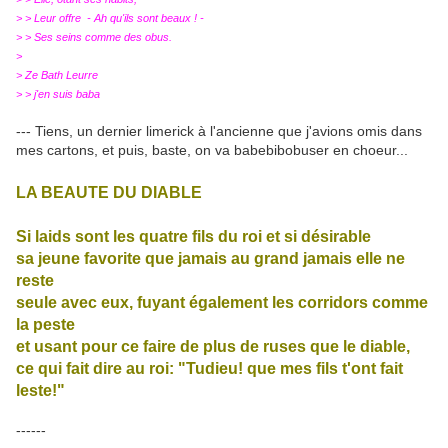
> > Leur offre - Ah qu'ils sont beaux ! -
> > Ses seins comme des obus.
>
> Ze Bath Leurre
> > j'en suis baba
--- Tiens, un dernier limerick à l'ancienne que j'avions omis dans
mes cartons, et puis, baste, on va babebibobuser en choeur...
LA BEAUTE DU DIABLE
Si laids sont les quatre fils du roi et si désirable
sa jeune favorite que jamais au grand jamais elle ne
reste
seule avec eux, fuyant également les corridors comme
la peste
et usant pour ce faire de plus de ruses que le diable,
ce qui fait dire au roi: "Tudieu! que mes fils t'ont fait
leste!"
------