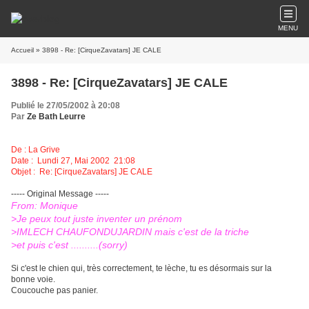
MENU
Accueil
» 3898 - Re: [CirqueZavatars] JE CALE
3898 - Re: [CirqueZavatars] JE CALE
Publié le 27/05/2002 à 20:08
Par
Ze Bath Leurre
De : La Grive
Date : Lundi 27, Mai 2002 21:08
Objet : Re: [CirqueZavatars] JE CALE
----- Original Message -----
From: Monique
>Je peux tout juste inventer un prénom
>IMLECH CHAUFONDUJARDIN mais c'est de la triche
>et puis c'est ..........(sorry)
Si c'est le chien qui, très correctement, te lèche, tu es désormais sur la
bonne voie.
Coucouche pas panier.