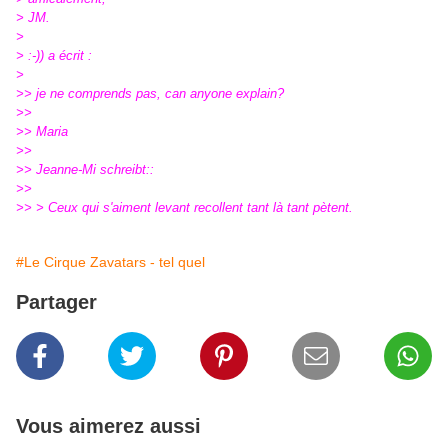
> JM.
>
> :-)) a écrit :
>
>> je ne comprends pas, can anyone explain?
>>
>> Maria
>>
>> Jeanne-Mi schreibt::
>>
>> > Ceux qui s'aiment levant recollent tant là tant pètent.
#Le Cirque Zavatars - tel quel
Partager
Vous aimerez aussi