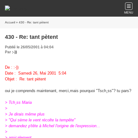
MENU
Accueil
» 430 - Re: tant pètent
430 - Re: tant pètent
Publié le 26/05/2001 à 04:04
Par
:-))
De : :-))
Date : Samedi 26, Mai 2001 5:04
Objet : Re: tant pètent
oui je comprends maintenant, merci,mais pourquoi "Tsch¸ss"? tu pars?
> Tch¸ss Maria
>
> Je dirais même plus
> "Qui sème le vent récolte la tempête"
> demandez p'tête à Michel l'origine de l'expression...
>
> amicalement,