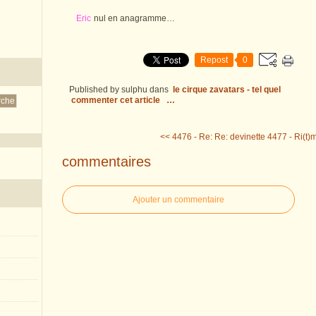
Eric
nul en anagramme…
Repost
0
Published by sulphu
dans
le cirque zavatars - tel quel
commenter cet article
…
<< 4476 - Re: Re: devinette
4477 - Ri(t)m
commentaires
Ajouter un commentaire