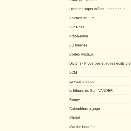
Coucou - ma série !
Histoires super drôles... ha ha ha !!!
Affiches de Film
Luc Rose
Prêt-à-rimer
BD tournée
Codes Postaux
Dictons - Proverbes et autres écrits bre
LCM
ça vaut le détour
la tribune de Sam VANDER
Ronny
Calendriers à gogo
Michel
Martine beurrée