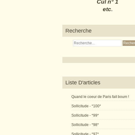
Cul n° 1
etc
.
Recherche
Liste D'articles
Quand le coeur de Paris fait boum !
Sollicitude - *100*
Sollicitude - *99*
Sollicitude - *98*
Sollicitude - *97*