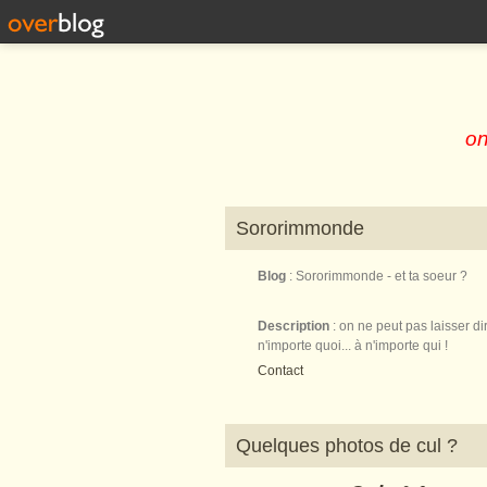
on
Sororimmonde
Blog
: Sororimmonde - et ta soeur ?
Description
: on ne peut pas laisser di
n'importe quoi... à n'importe qui !
Contact
Quelques photos de cul ?