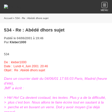
MENU
Accueil
» 534 - Re : Abédé dhors sujet
534 - Re : Abédé dhors sujet
Publié le 04/06/2001 à 19:46
Par
Kleber1000
534
De : kleber1000
Date : Lundi 4, Juin 2001 20:46
Objet : Re : Abédé dhors sujet
Dans un courrier daté du 04/06/01 17:55:03 Paris, Madrid (heure
d'été),
JMF a écrit :
> Hé! Ho! Ca devient costaud, tes textes. Plus y a de la difficulté,
> plus c'est bon. Nous allons te faire écrire tout en sautant à la
> perche et en buvant un verre. Doit y avoir moyen (j'ai déjà
essayé,