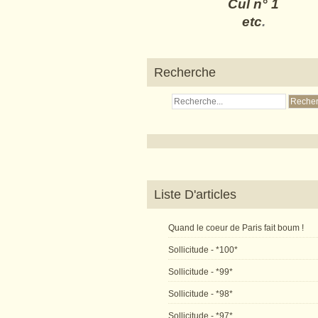
Cul n° 1
etc
.
Recherche
Liste D'articles
Quand le coeur de Paris fait boum !
Sollicitude - *100*
Sollicitude - *99*
Sollicitude - *98*
Sollicitude - *97*