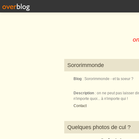
on
Sororimmonde
Blog
: Sororimmonde - et ta soeur ?
Description
: on ne peut pas laisser di
n'importe quoi... à n'importe qui !
Contact
Quelques photos de cul ?