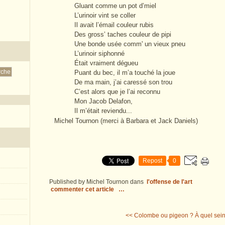
Gluant comme un pot d’miel
L’urinoir vint se coller
Il avait l’émail couleur rubis
Des gross’ taches couleur de pipi
Une bonde usée comm' un vieux pneu
L’urinoir siphonné
Était vraiment dégueu
Puant du bec, il m’a touché la joue
De ma main, j’ai caressé son trou
C’est alors que je l’ai reconnu
Mon Jacob Delafon,
Il m’était reviendu...
Michel Tournon (merci à Barbara et Jack Daniels)
Repost
0
Published by Michel Tournon
dans
l'offense de l'art
commenter cet article
…
<< Colombe ou pigeon ?
À quel sei