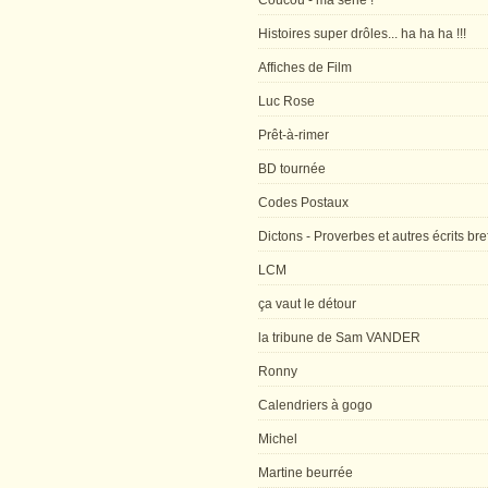
Coucou - ma série !
Histoires super drôles... ha ha ha !!!
Affiches de Film
Luc Rose
Prêt-à-rimer
BD tournée
Codes Postaux
Dictons - Proverbes et autres écrits bre
LCM
ça vaut le détour
la tribune de Sam VANDER
Ronny
Calendriers à gogo
Michel
Martine beurrée