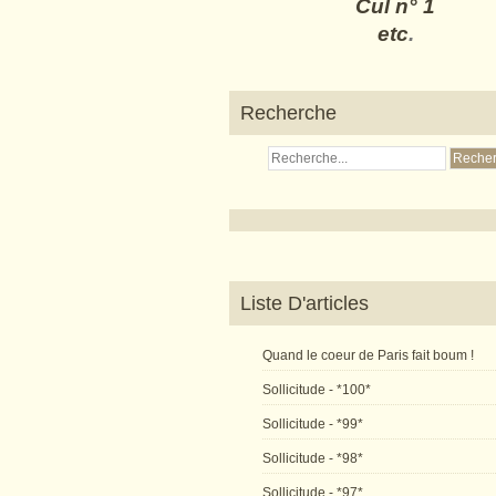
Cul n° 1
etc
.
Recherche
Liste D'articles
Quand le coeur de Paris fait boum !
Sollicitude - *100*
Sollicitude - *99*
Sollicitude - *98*
Sollicitude - *97*