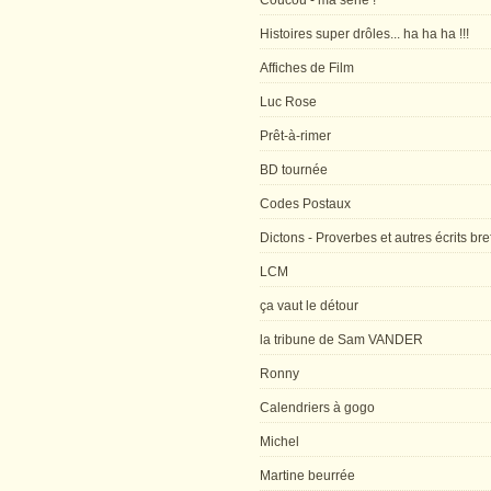
Coucou - ma série !
Histoires super drôles... ha ha ha !!!
Affiches de Film
Luc Rose
Prêt-à-rimer
BD tournée
Codes Postaux
Dictons - Proverbes et autres écrits bre
LCM
ça vaut le détour
la tribune de Sam VANDER
Ronny
Calendriers à gogo
Michel
Martine beurrée