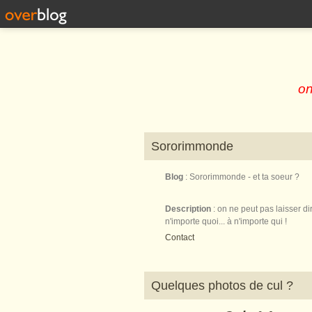
on
Sororimmonde
Blog
: Sororimmonde - et ta soeur ?
Description
: on ne peut pas laisser di
n'importe quoi... à n'importe qui !
Contact
Quelques photos de cul ?