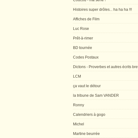
Coucou - ma série !
Histoires super drôles... ha ha ha !!!
Affiches de Film
Luc Rose
Prêt-à-rimer
BD tournée
Codes Postaux
Dictons - Proverbes et autres écrits bre
LCM
ça vaut le détour
la tribune de Sam VANDER
Ronny
Calendriers à gogo
Michel
Martine beurrée