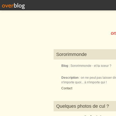
on
Sororimmonde
Blog
: Sororimmonde - et ta soeur ?
Description
: on ne peut pas laisser di
n'importe quoi... à n'importe qui !
Contact
Quelques photos de cul ?