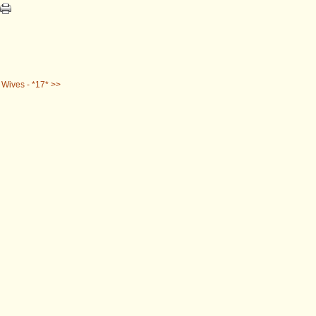
Wives - *17* >>