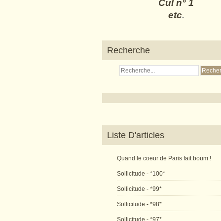
Cul n° 1
etc
.
Recherche
Liste D'articles
Quand le coeur de Paris fait boum !
Sollicitude - *100*
Sollicitude - *99*
Sollicitude - *98*
Sollicitude - *97*