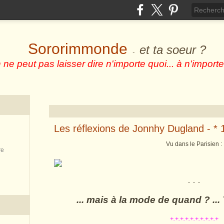
Sororimmonde
et ta soeur ?
-
 ne peut pas laisser dire n'importe quoi... à n'importe
Les réflexions de Jonnhy Dugland - * 
Vu dans le Parisien :
re
- - -
... mais à la mode de quand ? ... Y
+.+.+.+.+.+.+.+.+.+