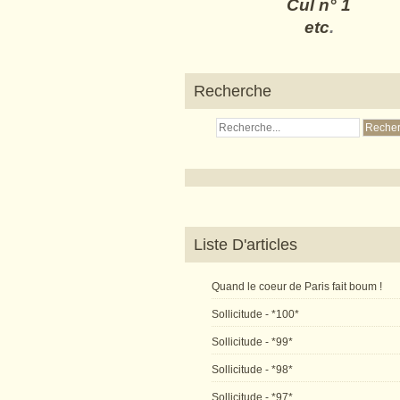
Cul n° 1
etc
.
Recherche
Liste D'articles
Quand le coeur de Paris fait boum !
Sollicitude - *100*
Sollicitude - *99*
Sollicitude - *98*
Sollicitude - *97*