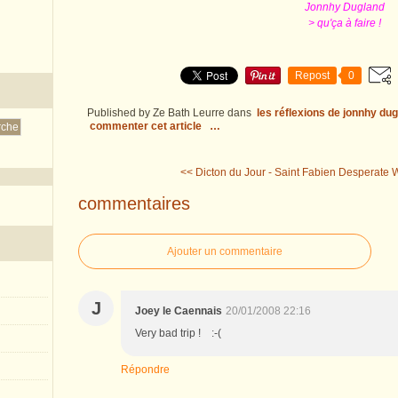
Jonnhy Dugland
> qu'ça à faire !
Repost
0
Published by Ze Bath Leurre
dans
les réflexions de jonnhy du
commenter cet article
…
<< Dicton du Jour - Saint Fabien
Desperate Wi
commentaires
Ajouter un commentaire
J
Joey le Caennais
20/01/2008 22:16
Very bad trip ! :-(
Répondre