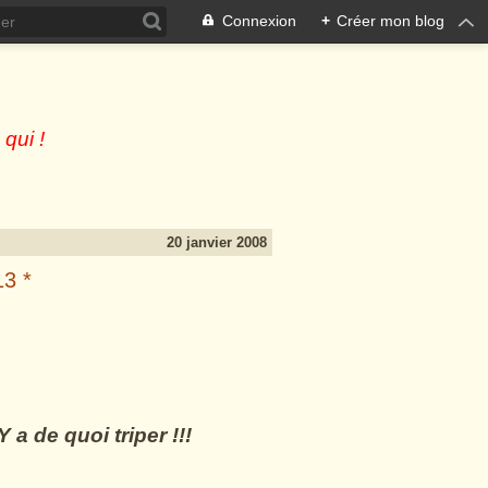
Connexion
+
Créer mon blog
 qui !
20 janvier 2008
13 *
 a de quoi triper !!!