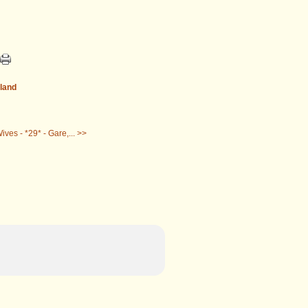
gland
ves - *29* - Gare,... >>