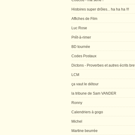
Coucou - ma série !
Histoires super drôles... ha ha ha !!!
Affiches de Film
Luc Rose
Prêt-à-rimer
BD tournée
Codes Postaux
Dictons - Proverbes et autres écrits bre
LCM
ça vaut le détour
la tribune de Sam VANDER
Ronny
Calendriers à gogo
Michel
Martine beurrée