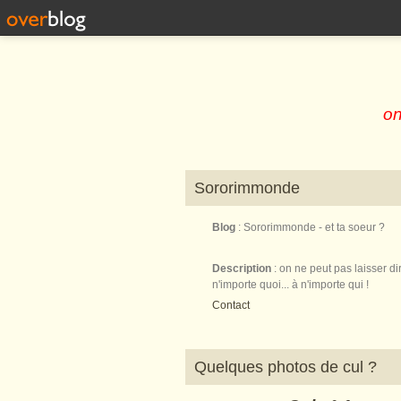
on
Sororimmonde
Blog
: Sororimmonde - et ta soeur ?
Description
: on ne peut pas laisser di
n'importe quoi... à n'importe qui !
Contact
Quelques photos de cul ?