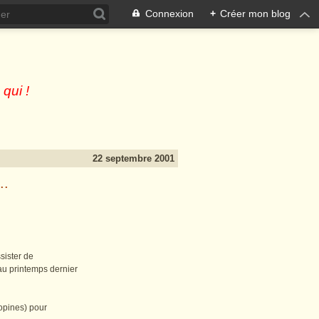
Connexion
+
Créer mon blog
 qui !
22 septembre 2001
..
ssister de
au printemps dernier
hopines) pour