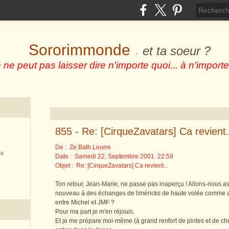
Sororimmonde
et ta soeur ?
-
 ne peut pas laisser dire n'importe quoi... à n'importe
855 - Re: [CirqueZavatars] Ca revient.
De :
Ze Bath Leurre
re
Date : Samedi 22, Septembre 2001 22:59
Objet : Re: [CirqueZavatars] Ca revient...
Ton retour, Jean-Marie, ne passe pas inaperçu ! Allons-nous a
nouveau à des échanges de liméricks de haute volée comme 
entre Michel et JMF ?
Pour ma part je m'en réjouis.
Et je me prépare moi-même (à grand renfort de pintes et de c