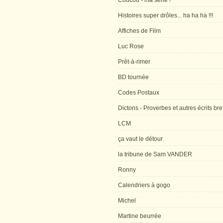
Coucou - ma série !
Histoires super drôles... ha ha ha !!!
Affiches de Film
Luc Rose
Prêt-à-rimer
BD tournée
Codes Postaux
Dictons - Proverbes et autres écrits bre
LCM
ça vaut le détour
la tribune de Sam VANDER
Ronny
Calendriers à gogo
Michel
Martine beurrée