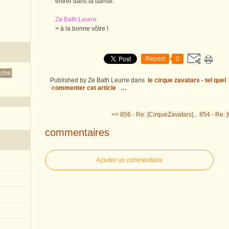
entrer dans la danse.
Ze Bath Leurre
> à la bonne vôtre !
Repost
0
Published by Ze Bath Leurre
dans
le cirque zavatars - tel quel
commenter cet article
…
<< 856 - Re: [CirqueZavatars]...
854 - Re: [
commentaires
Ajouter un commentaire