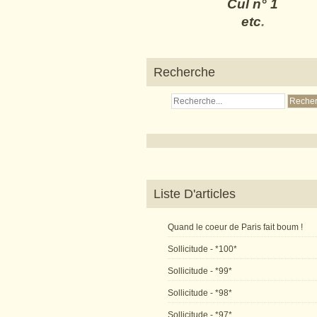
Cul n° 1
etc
.
Recherche
Liste D'articles
Quand le coeur de Paris fait boum !
Sollicitude - *100*
Sollicitude - *99*
Sollicitude - *98*
Sollicitude - *97*