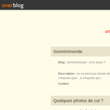
on
Sororimmonde
Blog
: Sororimmonde - et ta soeur ?
Description
: on ne peut pas laisser di
n'importe quoi... à n'importe qui !
Contact
Quelques photos de cul ?