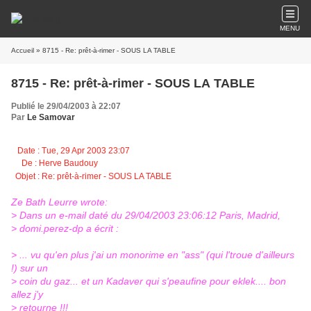
MENU
Accueil
» 8715 - Re: prêt-à-rimer - SOUS LA TABLE
8715 - Re: prêt-à-rimer - SOUS LA TABLE
Publié le 29/04/2003 à 22:07
Par
Le Samovar
Date : Tue, 29 Apr 2003 23:07
De : Herve Baudouy
Objet : Re: prêt-à-rimer - SOUS LA TABLE
Ze Bath Leurre wrote:
> Dans un e-mail daté du 29/04/2003 23:06:12 Paris, Madrid,
> domi.perez-dp a écrit :
> ... vu qu'en plus j'ai un monorime en "ass" (qui l'troue d'ailleurs
!) sur un
> coin du gaz... et un Kadaver qui s'peaufine pour eklek.... bon
allez j'y
> retourne !!!