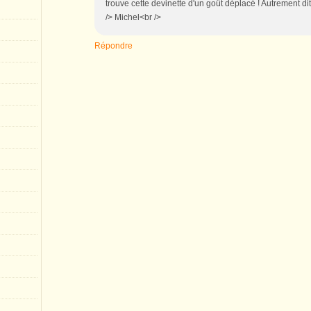
trouve cette devinette d'un goût déplacé ! Autrement dit,
/> Michel<br />
Répondre