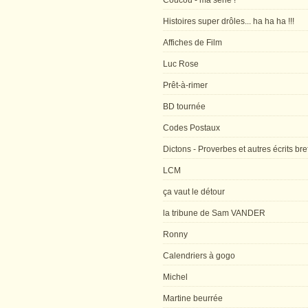
Coucou - ma série !
Histoires super drôles... ha ha ha !!!
Affiches de Film
Luc Rose
Prêt-à-rimer
BD tournée
Codes Postaux
Dictons - Proverbes et autres écrits bre
LCM
ça vaut le détour
la tribune de Sam VANDER
Ronny
Calendriers à gogo
Michel
Martine beurrée