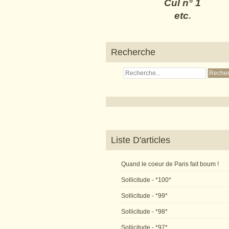
Cul n° 1
etc
.
Recherche
Liste D'articles
Quand le coeur de Paris fait boum !
Sollicitude - *100*
Sollicitude - *99*
Sollicitude - *98*
Sollicitude - *97*