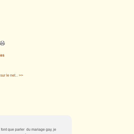
tes
sur le net... >>
 font que parler du mariage gay, je