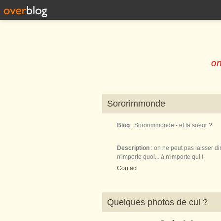
on
Sororimmonde
Blog
: Sororimmonde - et ta soeur ?
Description
: on ne peut pas laisser di
n'importe quoi... à n'importe qui !
Contact
Quelques photos de cul ?