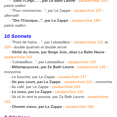
-
"Dins l'Cirqu'...", par Ze Bath Leurre
-
zavatarchive 180
-
patois wallon
- "Pour commencer...", par Le Zappe -
zavatarchive 187
-
alternatif
-
"Din l'Ceurque...", par Le Zappe
-
zavatarchive 188
-
patois wallon
10 Sonnets
- "Point de haine... ", par Lebatailleur -
zavatarchives 101
et
109
-
double quatrain et double tercet
-
Vérité du leurre, par Serge Juin, alias La Balte Heure
-
zavatarchive 114
- "Lebatailleur...", par Lebatailleur -
zavatarchive 120
-
Métempsycose, par Ze Bath Leurre
-
zavatarchive 136
-
monorime
- Le boucher, par Le Zappe -
zavatarchive 137
-
Un peu court, par Le Zappe
-
zavatarchive 142
-
monorime
- Au café, par Le Zappe -
zavatarchive 143
-
Le cocu, par Le Zappe
-
zavatarchive 143
- Va où le vent te pousse, par Ze Bath Leurre -
zavatarchive
145
-
Chemin creux, par Le Zappe
-
zavatarchive 190