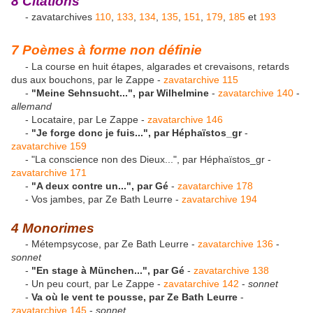
8 Citations
- zavatarchives
110
,
133
,
134
,
135
,
151
,
179
,
185
et
193
7
Poèmes à forme non définie
- La course en huit étapes, algarades et crevaisons, retards
dus aux bouchons, par le Zappe -
zavatarchive 115
-
"Meine Sehnsucht...", par Wilhelmine
-
zavatarchive 140
-
allemand
- Locataire, par Le Zappe -
zavatarchive 146
-
"Je forge donc je fuis...", par Héphaïstos_gr
-
zavatarchive 159
- "La conscience non des Dieux...", par Héphaïstos_gr -
zavatarchive 171
-
"A deux contre un...", par Gé
-
zavatarchive 178
- Vos jambes, par Ze Bath Leurre -
zavatarchive 194
4 Monorimes
- Métempsycose, par Ze Bath Leurre -
zavatarchive 136
-
sonnet
-
"En stage à München...", par Gé
-
zavatarchive 138
- Un peu court, par Le Zappe -
zavatarchive 142
-
sonnet
-
Va où le vent te pousse, par Ze Bath Leurre
-
zavatarchive 145
-
sonnet