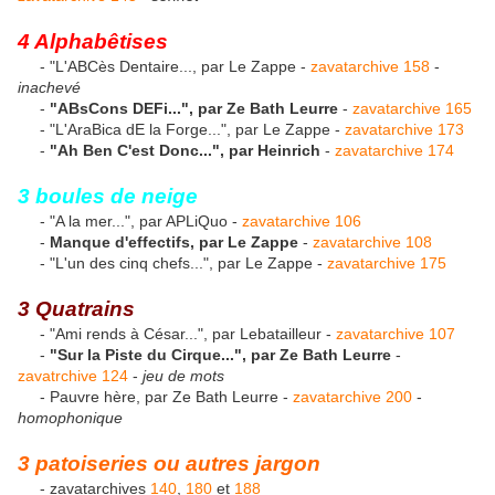
4 Alphabêtises
- "L'ABCès Dentaire..., par Le Zappe -
zavatarchive 158
-
inachevé
-
"ABsCons DEFi...", par Ze Bath Leurre
-
zavatarchive 165
- "L'AraBica dE la Forge...", par Le Zappe -
zavatarchive 173
-
"Ah Ben C'est Donc...", par Heinrich
-
zavatarchive 174
3 boules de neige
- "A la mer...", par APLiQuo -
zavatarchive 106
-
Manque d'effectifs, par Le Zappe
-
zavatarchive 108
- "L'un des cinq chefs...", par Le Zappe -
zavatarchive 175
3 Quatrains
- "Ami rends à César...", par Lebatailleur -
zavatarchive 107
-
"Sur la Piste du Cirque...", par Ze Bath Leurre
-
zavatrchive 124
-
jeu de mots
- Pauvre hère, par Ze Bath Leurre -
zavatarchive 200
-
homophonique
3 patoiseries ou autres jargon
- zavatarchives
140
,
180
et
188