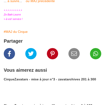
...
à suivre
...
ou MAJ précédente
+.+.+.+.+.+.+.+.+
Ze Bath Leurre
> à vot' service !
#MAJ du Cirque
Partager
Vous aimerez aussi
CirqueZavatars - mise à jour n°3 - zavatarchives 201 à 300