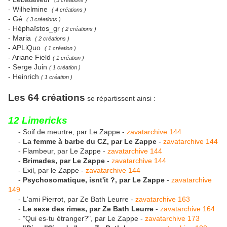
(5 créations )
- Wilhelmine
( 4 créations )
- Gé
( 3 créations )
- Héphaïstos_gr
( 2 créations )
- Maria
( 2 créations )
- APLiQuo
( 1 création )
- Ariane Field
( 1 création )
- Serge Juin
( 1 création )
- Heinrich
( 1 création )
Les 64 créations
se répartissent ainsi :
12 Limericks
- Soif de meurtre, par Le Zappe -
zavatarchive 144
-
La femme à barbe du CZ, par Le Zappe
-
zavatarchive 144
- Flambeur, par Le Zappe -
zavatarchive 144
-
Brimades, par Le Zappe
-
zavatarchive 144
- Exil, par le Zappe -
zavatarchive 144
-
Psychosomatique, isnt'it ?, par Le Zappe
-
zavatarchive
149
- L'ami Pierrot, par Ze Bath Leurre -
zavatarchive 163
-
Le sexe des rimes, par Ze Bath Leurre
-
zavatarchive 164
- "Qui es-tu étranger?", par Le Zappe -
zavatarchive 173