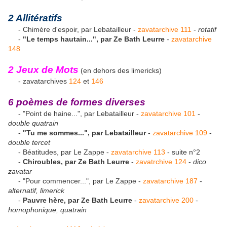
2 Allitératifs
- Chimère d'espoir, par Lebatailleur -
zavatarchive 111
-
rotatif
-
"Le temps hautain...", par Ze Bath Leurre
-
zavatarchive
148
2 Jeux de Mots
(en dehors des limericks)
- zavatarchives
124
et
146
6 poèmes de formes diverses
- "Point de haine...", par Lebatailleur -
zavatarchive 101
-
double quatrain
-
"Tu me sommes...", par Lebatailleur
-
zavatarchive 109
-
double tercet
- Béatitudes, par Le Zappe -
zavatarchive 113
- suite n°2
-
Chiroubles, par Ze Bath Leurre
-
zavatrchive 124
-
dico
zavatar
- "Pour commencer...", par Le Zappe -
zavatarchive 187
-
alternatif, limerick
-
Pauvre hère, par Ze Bath Leurre
-
zavatarchive 200
-
homophonique, quatrain