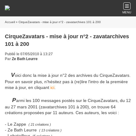
MENU
Accueil
» CirqueZavatars - mise à jour n°2 - zavatarchives 101 à 200
CirqueZavatars - mise à jour n°2 - zavatarchives
101 à 200
Publié le 07/05/2010 à 13:27
Par
Ze Bath Leurre
V
oici donc la mise à jour n°2 des archives du CirqueZavatars.
Pour en savoir plus, n'hésitez pas à (re)lire l'intro de la première
mise à jour, en cliquant
ici
.
P
armi les 100 messages postés sur le CirqueZavatars, du 12
au 27 mars 2001 (zavatarchives 101 à 200), on trouve 64
créations proposées par 11 auteurs. Ces auteurs, les voici :
- Le Zappe
( 21 créations )
- Ze Bath Leurre
( 13 créations )
- Lebatailleur