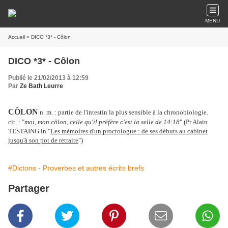
MENU
Accueil
» DICO *3* - Côlon
DICO *3* - Côlon
Publié le 21/02/2013 à 12:59
Par
Ze Bath Leurre
CÔLON
n. m. : partie de l'intestin la plus sensible à la chronobiologie.
cit. : "
moi, mon côlon, celle qu'il préfère c'est la selle de 14:18
" (Pr Alain
TESTAING in "
Les mémoires d'un proctologue : de ses débuts au cabinet
jusqu'à son pot de retraite
")
#Dictons - Proverbes et autres écrits brefs
Partager