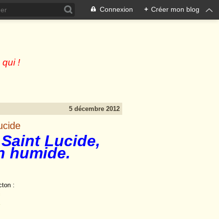
Connexion
+
Créer mon blog
 qui !
5 décembre 2012
ucide
a Saint Lucide,
on humide.
cton :
i