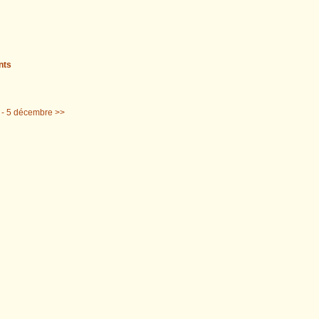
ints
à - 5 décembre >>