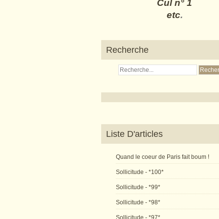
Cul n° 1
etc
.
Recherche
Liste D'articles
Quand le coeur de Paris fait boum !
Sollicitude - *100*
Sollicitude - *99*
Sollicitude - *98*
Sollicitude - *97*