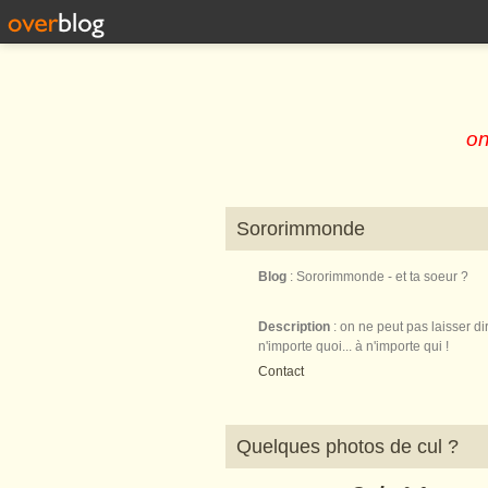
on
Sororimmonde
Blog
: Sororimmonde - et ta soeur ?
Description
: on ne peut pas laisser di
n'importe quoi... à n'importe qui !
Contact
Quelques photos de cul ?