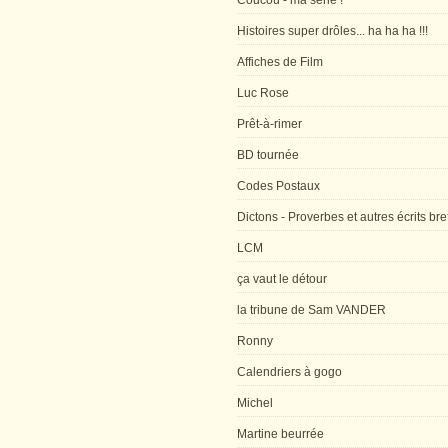
Coucou - ma série !
Histoires super drôles... ha ha ha !!!
Affiches de Film
Luc Rose
Prêt-à-rimer
BD tournée
Codes Postaux
Dictons - Proverbes et autres écrits bre
LCM
ça vaut le détour
la tribune de Sam VANDER
Ronny
Calendriers à gogo
Michel
Martine beurrée