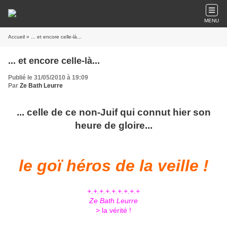
MENU
Accueil
» ... et encore celle-là...
... et encore celle-là...
Publié le 31/05/2010 à 19:09
Par
Ze Bath Leurre
... celle de ce non-Juif qui connut hier son
heure de gloire...
le goï héros de la veille !
+.+.+.+.+.+.+.+.+
Ze Bath Leurre
> la vérité !