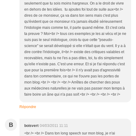
seulement que tu sois moins hargneux. On a le droit de vivre
en dehors de tes idées. tu ajoutes foi tout de suite aux<br />
dires de ce monsieur, ça va dans ton sens mais c'est plus
qu'évident que ce monsieur n'a jamais étudié sérieusement
l'iridologie mais comme toi, il parle quand même. Et c'est cela
ta preuve ? Moi<br /> tous ces exemples je les ai vécu et je ne
suis pas le seul iridologue, crois-tu que cette "pseudo-
science" se serait développé si elle n'était que du vent. Il y a à
dire contre l'iridologie, il<br /> existe des critiques valables et
recevables, mais tu ne l'es a pas dites, toi, tu dis simplement
qu'elle n'existe pas. C'est une erreur. Et si je t'ai répondu c'est
que pour la première fois<br /> il n'y avait pas d'agressivité
dans ton commentaire, ce qui ne t'ouvre pas les portes de
mon blog.<br /> <br /> <br /> Arrêtes de chercher des poux
aux médecines naturelles je ne vais pas passer mon temps à
faire boire un âne qui n'a pas soif.<br /> <br /> <br /> <br />
Répondre
B
boisvert
04/03/2011 11:11
<br /> <br /> Dans ton long speech sur mon blog, je n'ai