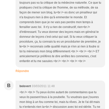
toujours pas vu ta critique de la médecine naturelle. Ce que tu
pratiques c'est la critique de l'homme, de sa méthode, de sa
façon de mener son blog, tu<br /> es donc un pinailleur qui
n'a toujours rien à dire qu'à emmerder le monde. Et
comprends bien que je ne vais pas perdre mon temps à
ferrailler avec toi. Il n'y a rien de constructif, rien<br />
d'intéressant. Tu veux donner des leçons mais en général le
donneur de leçons c'est celui qui sait. Si tu veux critiquer la
procédure, ça, tu connais tu es un procédurier de première, je
te<br /> reconnais cette qualité mais je n'en ai rien à foutre si
toi tu mènerais mon blog différemment.<br /> <br /> <br /> ET
amicalement je préfères te dire arrêtes tes conneries, c'est
enfantin et tu me saoules.<br /> <br /> <br /> <br />
Répondre
B
boisvert
03/03/2011 11:48
<br /> <br /> Tu peux écrire autant de commentaires que tu
veux ils passent tous à la poubelle. Tu voudrais que j'ouvres
mon blog à un fou comme toi, mais tu rêves. Je te l'ai dit mais
tu n'entends rien la<br /> discussion avec toi est stérile. Tu ne