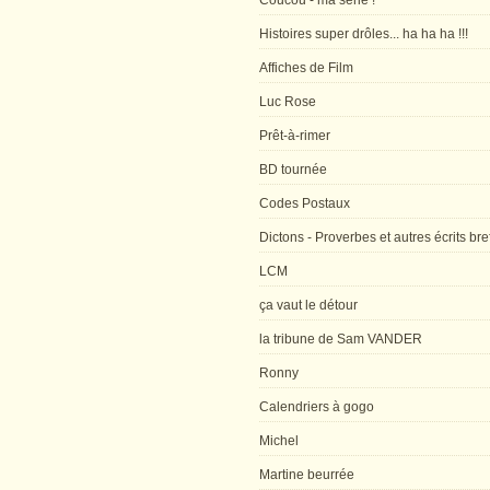
Coucou - ma série !
Histoires super drôles... ha ha ha !!!
Affiches de Film
Luc Rose
Prêt-à-rimer
BD tournée
Codes Postaux
Dictons - Proverbes et autres écrits bre
LCM
ça vaut le détour
la tribune de Sam VANDER
Ronny
Calendriers à gogo
Michel
Martine beurrée