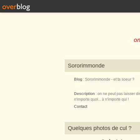
on
Sororimmonde
Blog
: Sororimmonde - et ta soeur ?
Description
: on ne peut pas laisser di
n'importe quoi... à n'importe qui !
Contact
Quelques photos de cul ?