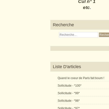
Cul n° 1
etc
.
Recherche
Liste D'articles
Quand le coeur de Paris fait boum !
Sollicitude - *100*
Sollicitude - *99*
Sollicitude - *98*
Sollicitude - *97*