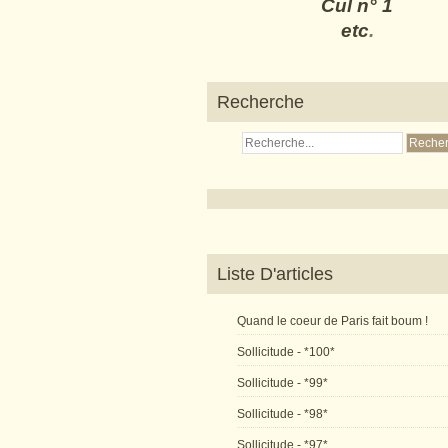
Cul n° 1
etc
.
Recherche
Liste D'articles
Quand le coeur de Paris fait boum !
Sollicitude - *100*
Sollicitude - *99*
Sollicitude - *98*
Sollicitude - *97*