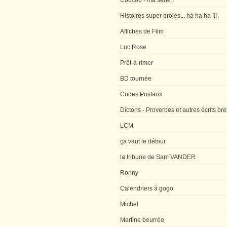
Coucou - ma série !
Histoires super drôles... ha ha ha !!!
Affiches de Film
Luc Rose
Prêt-à-rimer
BD tournée
Codes Postaux
Dictons - Proverbes et autres écrits bre
LCM
ça vaut le détour
la tribune de Sam VANDER
Ronny
Calendriers à gogo
Michel
Martine beurrée