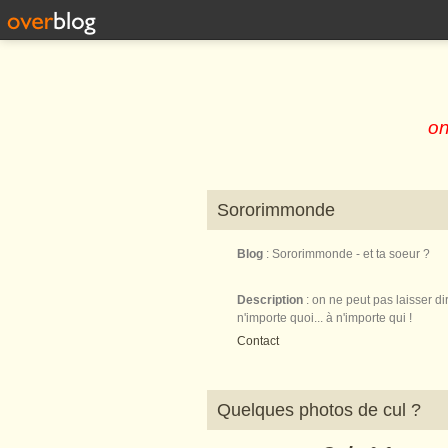
on
Sororimmonde
Blog
: Sororimmonde - et ta soeur ?
Description
: on ne peut pas laisser di
n'importe quoi... à n'importe qui !
Contact
Quelques photos de cul ?