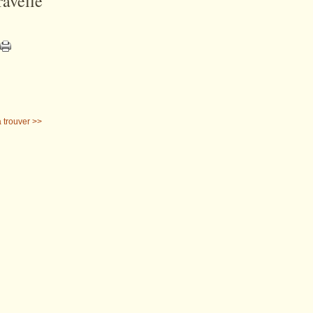
ravelle
à trouver >>