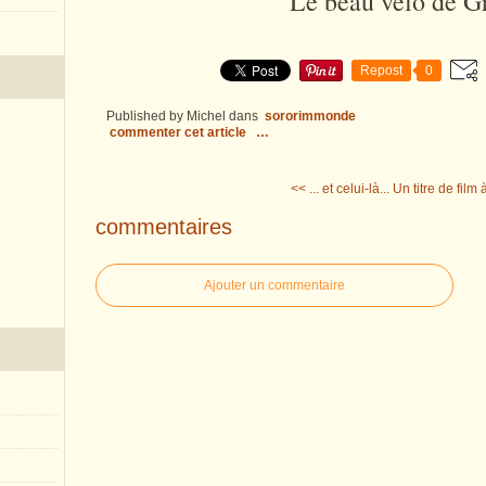
Le beau vélo de G
Repost
0
Published by Michel
dans
sororimmonde
commenter cet article
…
<< ... et celui-là...
Un titre de film 
commentaires
Ajouter un commentaire