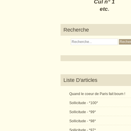
Cul n° 1
etc
.
Recherche
Liste D'articles
Quand le coeur de Paris fait boum !
Sollicitude - *100*
Sollicitude - *99*
Sollicitude - *98*
Sollicitude - *97*