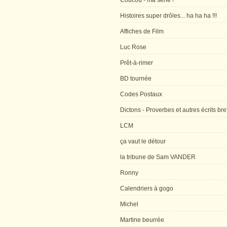
Coucou - ma série !
Histoires super drôles... ha ha ha !!!
Affiches de Film
Luc Rose
Prêt-à-rimer
BD tournée
Codes Postaux
Dictons - Proverbes et autres écrits bre
LCM
ça vaut le détour
la tribune de Sam VANDER
Ronny
Calendriers à gogo
Michel
Martine beurrée