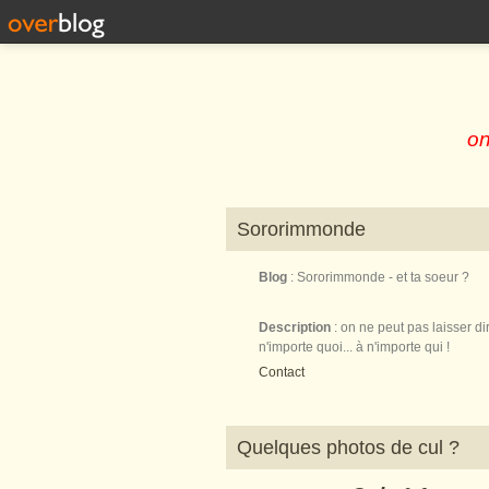
on
Sororimmonde
Blog
: Sororimmonde - et ta soeur ?
Description
: on ne peut pas laisser di
n'importe quoi... à n'importe qui !
Contact
Quelques photos de cul ?