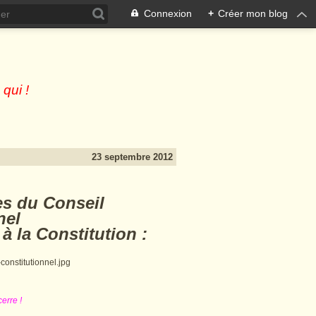
Connexion
+
Créer mon blog
 qui !
23 septembre 2012
es du Conseil
nel
à la Constitution :
erre !