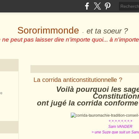
Sororimmonde
et ta soeur ?
-
 ne peut pas laisser dire n'importe quoi... à n'importe
La corrida anticonstitutionnelle ?
Voilà pourquoi les sag
re
Constitution
ont jugé la corrida conforme 
+.+.+.+.+.+.+.+
Sam VANDER
> une Suze que suit un Sanc