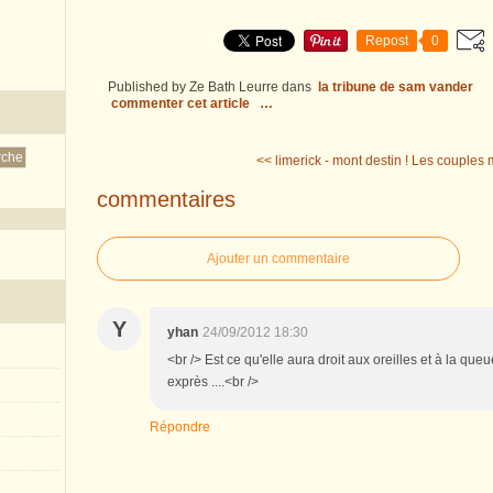
Repost
0
Published by Ze Bath Leurre
dans
la tribune de sam vander
commenter cet article
…
<< limerick - mont destin !
Les couples 
commentaires
Ajouter un commentaire
Y
yhan
24/09/2012 18:30
<br /> Est ce qu'elle aura droit aux oreilles et à la que
exprès ....<br />
Répondre