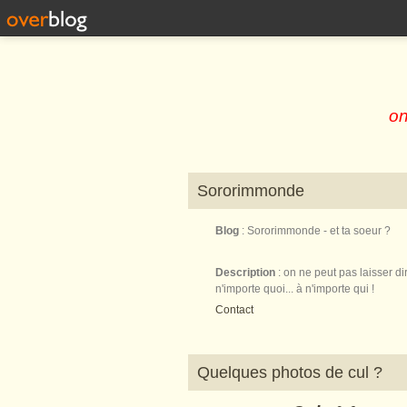
on
Sororimmonde
Blog
: Sororimmonde - et ta soeur ?
Description
: on ne peut pas laisser di
n'importe quoi... à n'importe qui !
Contact
Quelques photos de cul ?