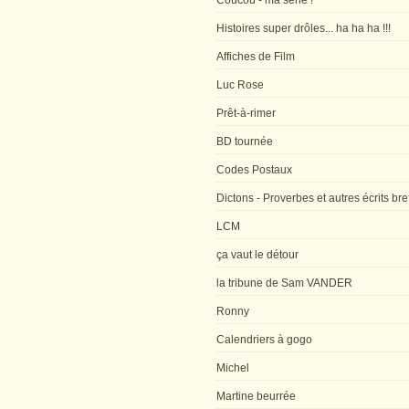
Coucou - ma série !
Histoires super drôles... ha ha ha !!!
Affiches de Film
Luc Rose
Prêt-à-rimer
BD tournée
Codes Postaux
Dictons - Proverbes et autres écrits bre
LCM
ça vaut le détour
la tribune de Sam VANDER
Ronny
Calendriers à gogo
Michel
Martine beurrée