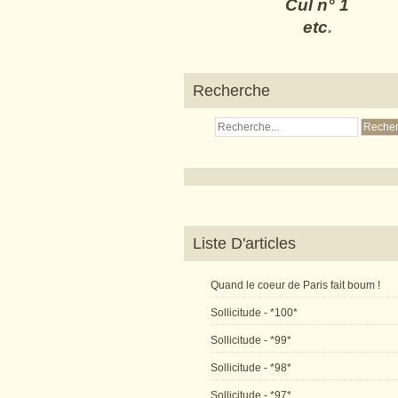
Cul n° 1
etc
.
Recherche
Liste D'articles
Quand le coeur de Paris fait boum !
Sollicitude - *100*
Sollicitude - *99*
Sollicitude - *98*
Sollicitude - *97*