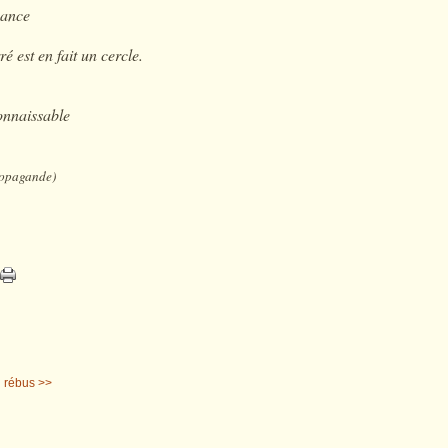
sance
ré est en fait un cercle.
onnaissable
Propagande)
 rébus >>