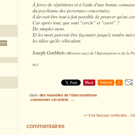
À force de répétitions et à l'aide d'une bonne connais
du psychisme des personnes concernées,
il devrait être tout à fait possible de prouver qu'un car
Car après tout, que sont "cercle" et "carré" ?
De simples mots.
Et les mots peuvent être façonnés jusqu'à rendre méc
les idées qu'ils véhiculent.
Joseph Goebbels
(Ministre nazi de l'Information et de la 
M.T
.
Repost
0
dans
des nouvelles de l'obscurantisme
commenter cet article
…
<< Il ne faut pas confondre...
Un
commentaires