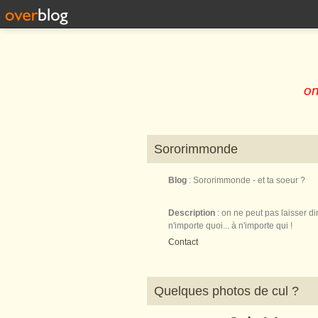
on
Sororimmonde
Blog
: Sororimmonde - et ta soeur ?
Description
: on ne peut pas laisser di
n'importe quoi... à n'importe qui !
Contact
Quelques photos de cul ?