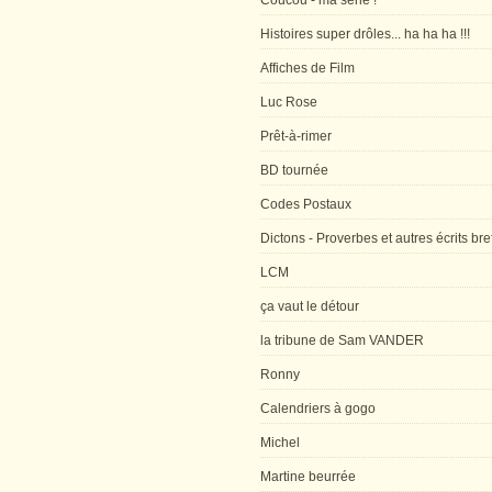
Coucou - ma série !
Histoires super drôles... ha ha ha !!!
Affiches de Film
Luc Rose
Prêt-à-rimer
BD tournée
Codes Postaux
Dictons - Proverbes et autres écrits bre
LCM
ça vaut le détour
la tribune de Sam VANDER
Ronny
Calendriers à gogo
Michel
Martine beurrée