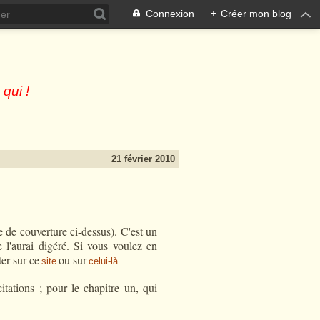
Connexion
+
Créer mon blog
 qui !
21 février 2010
e de couverture ci-dessus). C'est un
e l'aurai digéré. Si vous voulez en
er sur ce
ou sur
site
celui-là
.
tations ; pour le chapitre un, qui