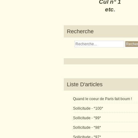
Cul n° 1
etc
.
Recherche
Liste D'articles
Quand le coeur de Paris fait boum !
Sollicitude - *100*
Sollicitude - *99*
Sollicitude - *98*
Sollicitude - *97*